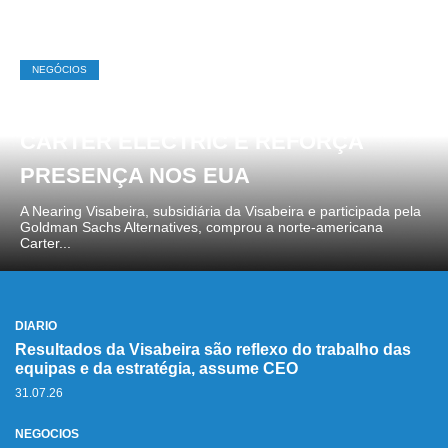
NEGÓCIOS
NEARING VISABEIRA COMPRA
CARTER ELECTRIC E REFORÇA
PRESENÇA NOS EUA
A Nearing Visabeira, subsidiária da Visabeira e participada pela
Goldman Sachs Alternatives, comprou a norte-americana
Carter...
DIÁRIO
Resultados da Visabeira são reflexo do trabalho das
equipas e da estratégia, assume CEO
31.07.26
NEGÓCIOS