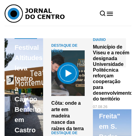
C.
DAIRE
DIÁRIO
Jornal do Centro - Notícias de
Festival
Município de
Viseu e a recém
Centro
Altitudes
Viseu e da Região Centro
designada
de
Universidade
leva
Politécnica
Interpretaç
reforçam
teatro
cooperação
da
para
a
desenvolvimento
Serra
Campo
do território
Côta: onde a
da
07.08.26
Benfeito
arte em
Freita”
madeira
em
nasce das
em S.
raízes da terra
Castro