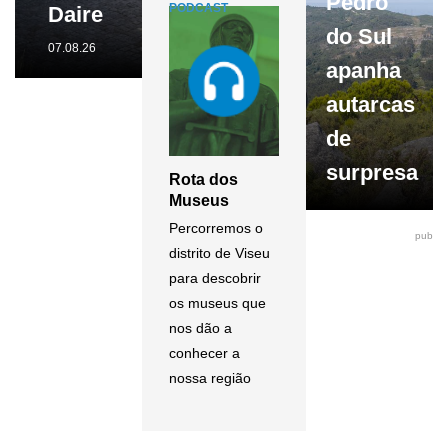
Pedro
Daire
do Sul
07.08.26
apanha
autarcas
de
surpresa
Rota dos
Museus
Percorremos o
pub
distrito de Viseu
para descobrir
os museus que
nos dão a
conhecer a
nossa região