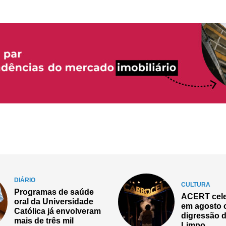
DIÁRIO
CULTURA
Resende as
ACERT celebra 50 anos
Internacion
em agosto com
Juventude 
digressão do Trigo
dias de des
Limpo