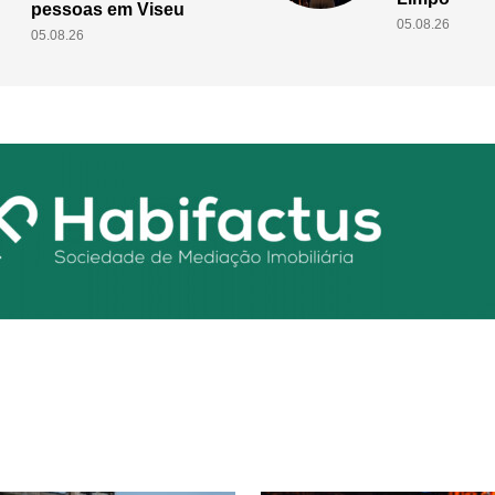
música
05.08.26
05.08.26