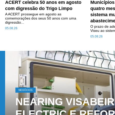
ACERT celebra 50 anos em agosto
Municípios
com digressão do Trigo Limpo
quatro mes
A ACERT prossegue em agosto as
sistema mu
comemorações dos seus 50 anos com uma
abastecime
digressão...
O prazo de ade
05.08.26
Viseu ao sistem
05.08.26
NEGÓCIOS
NEARING VISABEI
ELECTRIC E REFO