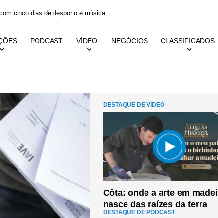
Presidente da República na abertura da 634.ª edição da Feira
IÇÕES
PODCAST
VÍDEO
NEGÓCIOS
CLASSIFICADOS
Côta: onde a arte em madei
nasce das raízes da terra