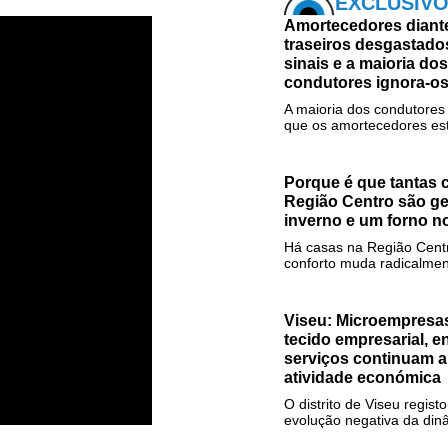
EXCLUSIV
Amortecedores diante
traseiros desgastado
sinais e a maioria dos
condutores ignora-o
A maioria dos condutores
que os amortecedores est
Porque é que tantas 
Região Centro são g
inverno e um forno n
Há casas na Região Cent
conforto muda radicalmen
Viseu: Microempres
tecido empresarial, 
serviços continuam a 
atividade económica
O distrito de Viseu regis
evolução negativa da dinâ