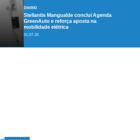
DIÁRIO
Stellantis Mangualde conclui Agenda
GreenAuto e reforça aposta na
mobilidade elétrica
01.07.26