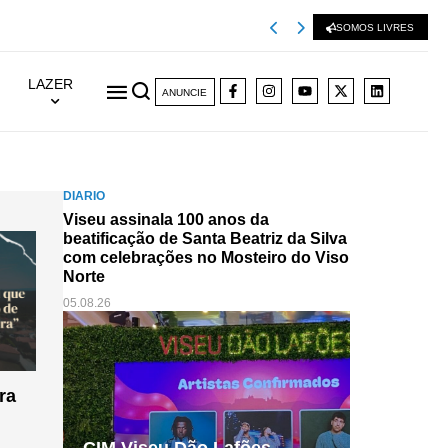
 de São Mateus, em Viseu
SOMOS LIVRES
LAZER
ANUNCIE
DIÁRIO
Viseu assinala 100 anos da
beatificação de Santa Beatriz da Silva
com celebrações no Mosteiro do Viso
Norte
05.08.26
ra