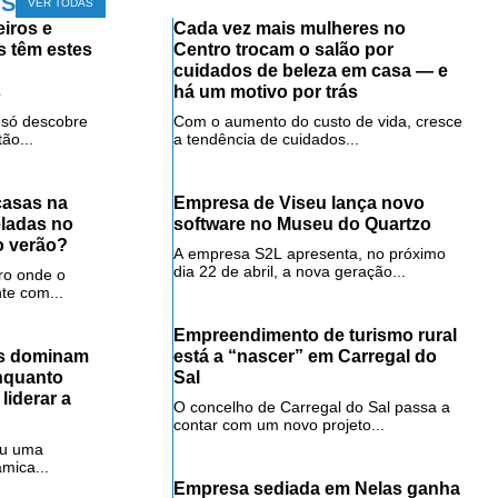
OS
VER TODAS
iros e
Cada vez mais mulheres no
s têm estes
Centro trocam o salão por
cuidados de beleza em casa — e
s
há um motivo por trás
 só descobre
Com o aumento do custo de vida, cresce
ão...
a tendência de cuidados...
casas na
Empresa de Viseu lança novo
eladas no
software no Museu do Quartzo
o verão?
A empresa S2L apresenta, no próximo
dia 22 de abril, a nova geração...
ro onde o
te com...
Empreendimento de turismo rural
as dominam
está a “nascer” em Carregal do
enquanto
Sal
liderar a
O concelho de Carregal do Sal passa a
contar com um novo projeto...
tou uma
mica...
Empresa sediada em Nelas ganha