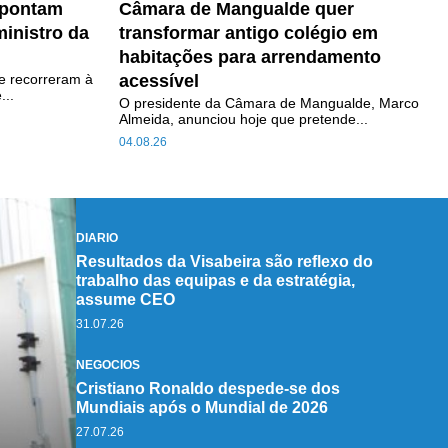
apontam
Câmara de Mangualde quer
inistro da
transformar antigo colégio em
habitações para arrendamento
e recorreram à
acessível
...
O presidente da Câmara de Mangualde, Marco
Almeida, anunciou hoje que pretende...
04.08.26
DIÁRIO
Resultados da Visabeira são reflexo do
trabalho das equipas e da estratégia,
assume CEO
31.07.26
NEGÓCIOS
Cristiano Ronaldo despede-se dos
Mundiais após o Mundial de 2026
27.07.26