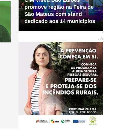
CIM Viseu Dão Lafões
promove região na Feira de
São Mateus com stand
dedicado aos 14 municípios
pub