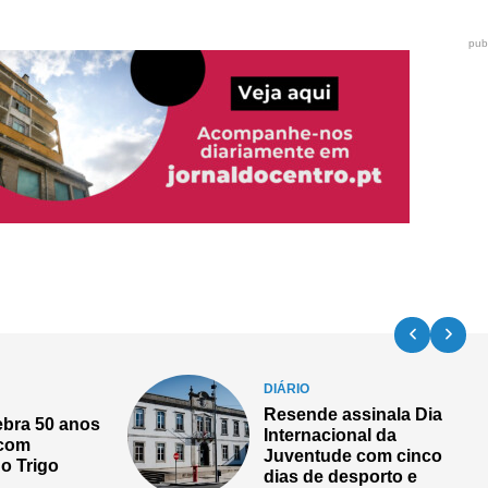
pub
DIÁRIO
sinala Dia
Presidente da República
al da
na abertura da 634.ª
com cinco
edição da Feira de São
porto e
Mateus, em Viseu