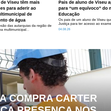
 de Viseu têm mais
Pais de aluno de Viseu 
es para aderir ao
para “um equívoco” do m
ltimunicipal de
Educação
nto de água
Os pais de um aluno de Viseu qu
Justiça para ter acesso ao exame
são das autarquias da região de
a multimunicipal...
04.08.26
RA COMPRA CARTER
RÇA PRESENÇA NOS