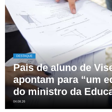
DESTAQUE
Pais de aluno de Vis
apontam para “um e
do ministro da Educ
04.08.26