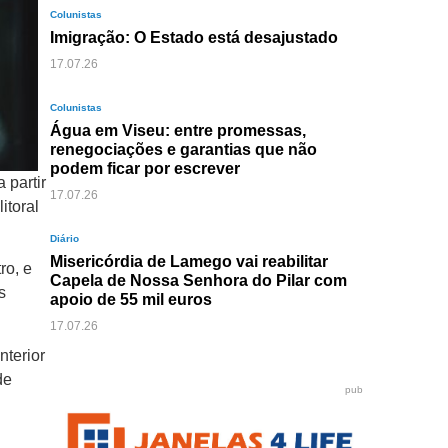
Colunistas
Imigração: O Estado está desajustado
17.07.26
Colunistas
Água em Viseu: entre promessas,
renegociações e garantias que não
podem ficar por escrever
 partir
17.07.26
itoral
Diário
Misericórdia de Lamego vai reabilitar
ro, e
Capela de Nossa Senhora do Pilar com
s
apoio de 55 mil euros
17.07.26
nterior
de
pub