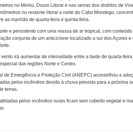
metros no Minho, Douro Litoral e nas serras dos distritos de Vis
milímetros no restante litoral a norte do Cabo Mondego, concen
re as manhãs de quarta-feira e quinta-feira.
 forte e persistente com uma massa de ar tropical, com conteúdo
lação conjunta de um anticiclone localizado a sul dos Açores e
orte.
 vento irá aumentar de intensidade entre a tarde de quarta-feira
 especial das regiões Norte e Centro.
onal de Emergência e Proteção Civil (ANEPC) aconselhou a ado
adas pelos incêndios devido à chuva prevista para a próxima
e terras.
etadas pelos incêndios rurais ficam sem coberto vegetal e ma
ão.