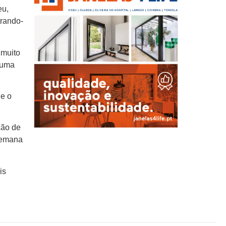
eu,
trando-
 muito
 uma
 e o
ção de
 semana
is