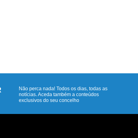
R
Não perca nada! Todos os dias, todas as
notícias. Aceda também a conteúdos
exclusivos do seu concelho