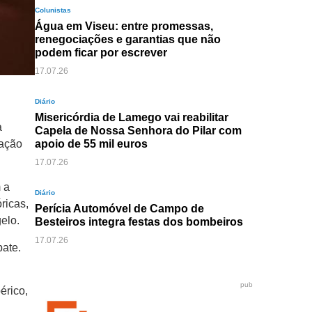
Colunistas
Água em Viseu: entre promessas,
renegociações e garantias que não
podem ficar por escrever
17.07.26
Diário
Misericórdia de Lamego vai reabilitar
a
Capela de Nossa Senhora do Pilar com
nação
apoio de 55 mil euros
17.07.26
 a
Diário
ricas,
Perícia Automóvel de Campo de
elo.
Besteiros integra festas dos bombeiros
17.07.26
bate.
pub
érico,