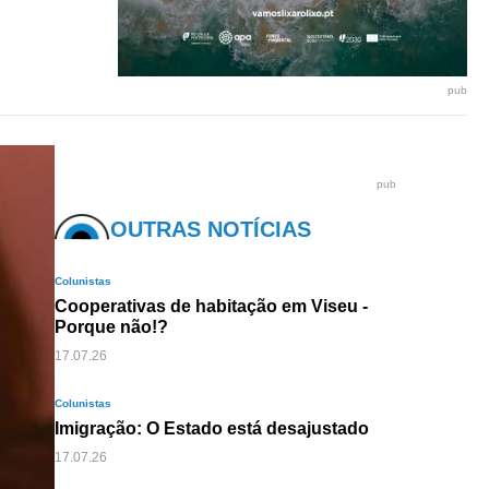
pub
pub
OUTRAS NOTÍCIAS
Colunistas
Cooperativas de habitação em Viseu -
Porque não!?
17.07.26
Colunistas
Imigração: O Estado está desajustado
17.07.26