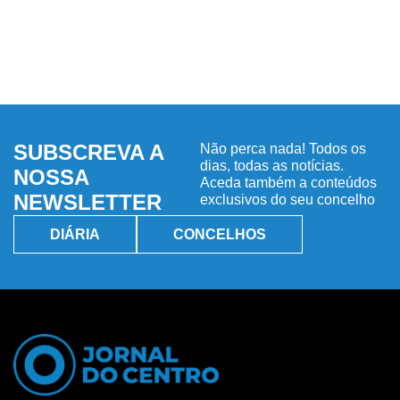
SUBSCREVA A
Não perca nada! Todos os
dias, todas as notícias.
NOSSA
Aceda também a conteúdos
NEWSLETTER
exclusivos do seu concelho
DIÁRIA
CONCELHOS