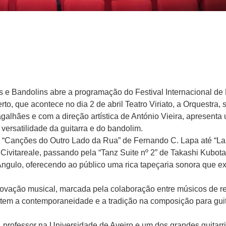
s e Bandolins abre a programação do Festival Internacional de
o, que acontece no dia 2 de abril Teatro Viriato, a Orquestra, 
agalhães e com a direção artística de António Vieira, apresenta
versatilidade da guitarra e do bandolim.
s “Canções do Outro Lado da Rua” de Fernando C. Lapa até “La
vitareale, passando pela “Tanz Suite nº 2” de Takashi Kubota 
ngulo, oferecendo ao público uma rica tapeçaria sonora que e
novação musical, marcada pela colaboração entre músicos de 
etem a contemporaneidade e a tradição na composição para guit
 professor na Universidade de Aveiro e um dos grandes guitarri