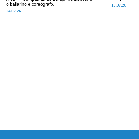
o bailarino e coreógrafo...
13.07.26
14.07.26