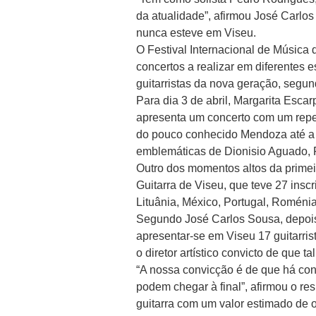
da atualidade”, afirmou José Carlos 
nunca esteve em Viseu.
O Festival Internacional de Música
concertos a realizar em diferentes
guitarristas da nova geração, segu
Para dia 3 de abril, Margarita Esca
apresenta um concerto com um reper
do pouco conhecido Mendoza até a
emblemáticas de Dionisio Aguado, 
Outro dos momentos altos da primeir
Guitarra de Viseu, que teve 27 inscri
Lituânia, México, Portugal, Roméni
Segundo José Carlos Sousa, depois
apresentar-se em Viseu 17 guitarris
o diretor artístico convicto de que t
“A nossa convicção é de que há con
podem chegar à final”, afirmou o r
guitarra com um valor estimado de oi