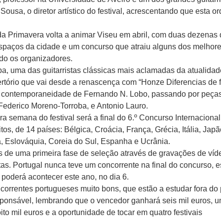
Sousa, o diretor artístico do festival, acrescentando que esta o
 da Primavera volta a animar Viseu em abril, com duas dezenas
 espaços da cidade e um concurso que atraiu alguns dos melhor
ndo os organizadores.
rpa, uma das guitarristas clássicas mais aclamadas da atualidad
tório que vai desde a renascença com “Honze Diferencias de f
 contemporaneidade de Fernando N. Lobo, passando por peça
Federico Moreno-Torroba, e Antonio Lauro.
a semana do festival será a final do 6.º Concurso Internacional
tos, de 14 países: Bélgica, Croácia, França, Grécia, Itália, Japã
a, Eslováquia, Coreia do Sul, Espanha e Ucrânia.
 de uma primeira fase de seleção através de gravações de víd
tas. Portugal nunca teve um concorrente na final do concurso, 
al poderá acontecer este ano, no dia 6.
correntes portugueses muito bons, que estão a estudar fora do 
esponsável, lembrando que o vencedor ganhará seis mil euros, 
to mil euros e a oportunidade de tocar em quatro festivais