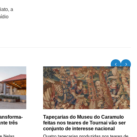
iato, a
ídio
ansforma-
Tapeçarias do Museu do Caramulo
nte três
feitas nos teares de Tournai vão ser
conjunto de interesse nacional
e Nelas,
Quatro tapeçarias produzidas nos teares de