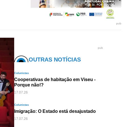
pub
pub
OUTRAS NOTÍCIAS
Colunistas
Cooperativas de habitação em Viseu -
Porque não!?
17.07.26
Colunistas
Imigração: O Estado está desajustado
17.07.26