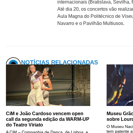
internacionais (Bratislava, Sevilha,
Até dia 20, os concertos vão realiz
Aula Magna do Politécnico de Viseu,
Navarro e o Pavilhão Multiusos.
NOTÍCIAS RELACIONADAS
CiM e João Cardoso vencem open
Museu Grão
call da segunda edição da WARM-UP
sobre Lour
do Teatro Viriato
O Museu Naci
tem patente at
A CiM – Companhia de Dança, de Lisboa, e