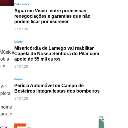
Colunistas
Água em Viseu: entre promessas,
renegociações e garantias que não
podem ficar por escrever
17.07.26
Diário
Misericórdia de Lamego vai reabilitar
 Música
Capela de Nossa Senhora do Pilar com
sob a
apoio de 55 mil euros
 um
17.07.26
Diário
Perícia Automóvel de Campo de
e “Il
Besteiros integra festas dos bombeiros
xplora
17.07.26
renome
arra e
pub
stas