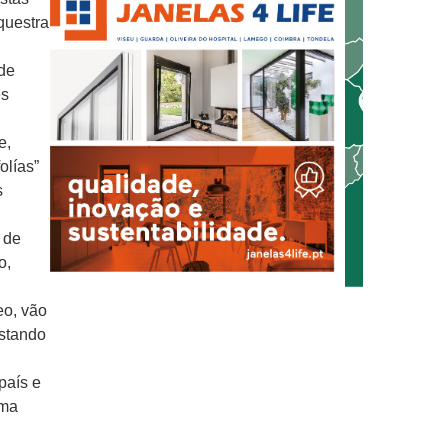
rquestra
 de
es
e,
olías”
s
 de
o,
eo, vão
estando
país e
uma