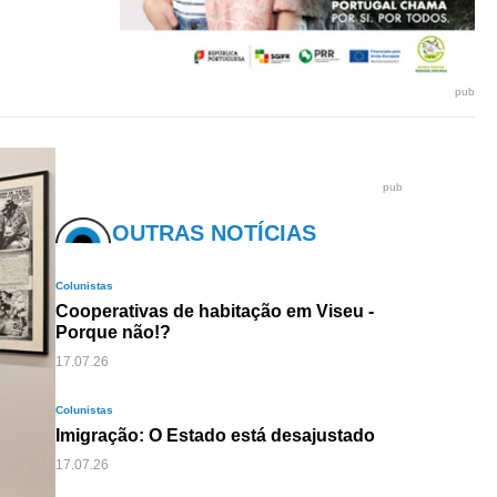
pub
pub
OUTRAS NOTÍCIAS
Colunistas
Cooperativas de habitação em Viseu -
Porque não!?
17.07.26
Colunistas
Imigração: O Estado está desajustado
17.07.26