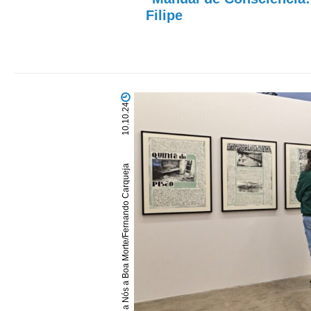
Filipe
10.10.24
fotografia: Facebook Venha a Nós a Boa Morte/Fernando Carqueja