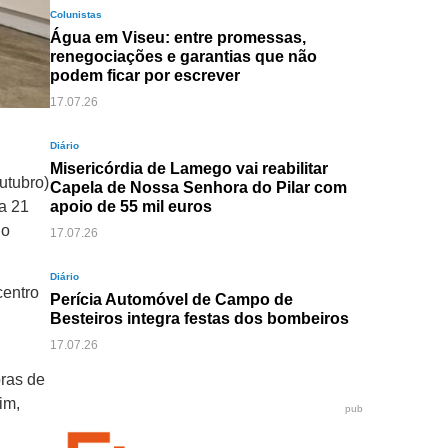
Colunistas
Água em Viseu: entre promessas,
renegociações e garantias que não
podem ficar por escrever
17.07.26
Diário
Misericórdia de Lamego vai reabilitar
utubro)
Capela de Nossa Senhora do Pilar com
a 21
apoio de 55 mil euros
 o
17.07.26
Diário
centro
Perícia Automóvel de Campo de
Besteiros integra festas dos bombeiros
17.07.26
ras de
im,
pub