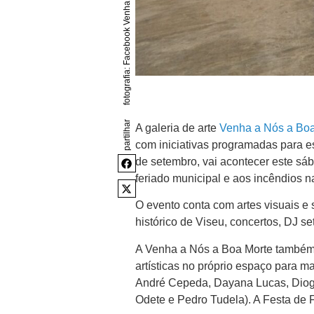
partilhar
A galeria de arte
Venha a Nós a Boa
com iniciativas programadas para e
de setembro, vai acontecer este sá
feriado municipal e aos incêndios n
O evento conta com artes visuais e
histórico de Viseu, concertos, DJ set
A Venha a Nós a Boa Morte também va
artísticas no próprio espaço para m
André Cepeda, Dayana Lucas, Diogo
Odete e Pedro Tudela). A Festa de 