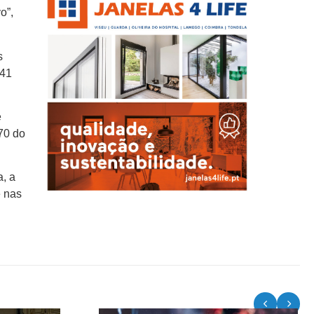
o”,
s
 41
e
 70 do
a, a
e nas