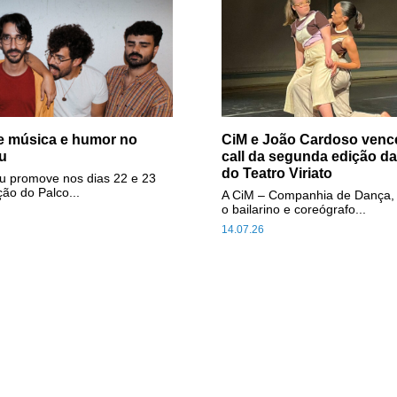
de música e humor no
CiM e João Cardoso ven
u
call da segunda edição 
do Teatro Viriato
u promove nos dias 22 e 23
ão do Palco...
A CiM – Companhia de Dança, 
o bailarino e coreógrafo...
14.07.26