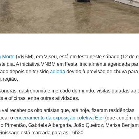
 Morte
(VNBM), em Viseu, está em festa neste sábado (12 de o
ste dia. A iniciativa VNBM em Festa, inicialmente agendada par
bado depois de ter sido
adiada
devido à previsão de chuva para
a região.
 sonoras, gastronomia e mercado do mundo, visitas guiadas ao 
s e oficinas, entre outras atividades.
i receber os oito artistas que, até hoje, fizeram residências
arcar o
encerramento da exposição coletiva Éter
(que contém ob
 Pimentão, Gabriela Albergaria, João Queiroz, Marisa Benjam
Finissage está marcada para as 16h30.