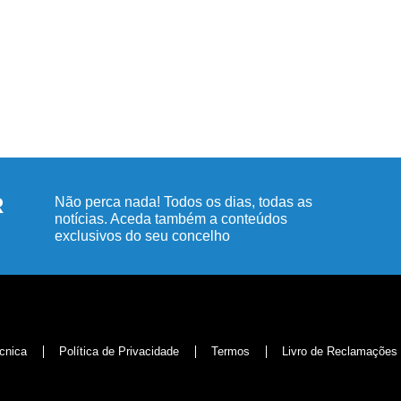
R
Não perca nada! Todos os dias, todas as
notícias. Aceda também a conteúdos
exclusivos do seu concelho
cnica
Política de Privacidade
Termos
Livro de Reclamações