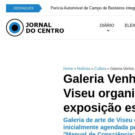
Perícia Automóvel de Campo de Besteiros integra
DESTAQUES
DIÁRIO
ELE
Home
»
Notícias
»
Cultura
»
Galeria Venha 
Galeria Ven
Viseu organi
exposição e
Galeria de arte de Viseu
inicialmente agendada p
"Manual de Consciência: