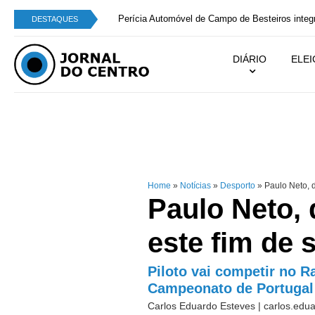
Perícia Automóvel de Campo de Besteiros integra
DESTAQUES
DIÁRIO
ELE
Home
»
Notícias
»
Desporto
»
Paulo Neto, d
Paulo Neto, 
este fim de 
Piloto vai competir no R
Campeonato de Portugal 
Carlos Eduardo Esteves |
carlos.edu