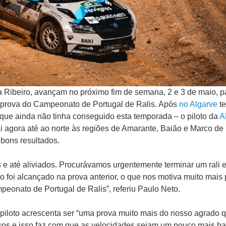
 Ribeiro, avançam no próximo fim de semana, 2 e 3 de maio, p
a prova do Campeonato de Portugal de Ralis. Após
no Algarve
te
 que ainda não tinha conseguido esta temporada – o piloto da
A
ai agora até ao norte às regiões de Amarante, Baião e Marco de
 bons resultados.
s e até aliviados. Procurávamos urgentemente terminar um rali e
o foi alcançado na prova anterior, o que nos motiva muito mais 
peonato de Portugal de Ralis”, referiu Paulo Neto.
o piloto acrescenta ser “uma prova muito mais do nosso agrado 
osos e isso faz com que as velocidades sejam um pouco mais ba