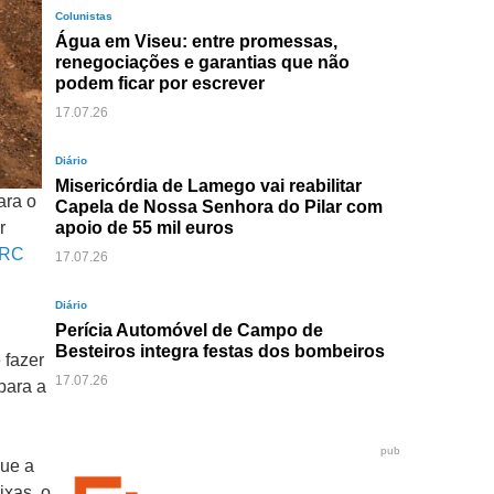
Colunistas
Água em Viseu: entre promessas,
renegociações e garantias que não
podem ficar por escrever
17.07.26
Diário
Misericórdia de Lamego vai reabilitar
ara o
Capela de Nossa Senhora do Pilar com
r
apoio de 55 mil euros
RC
17.07.26
Diário
Perícia Automóvel de Campo de
Besteiros integra festas dos bombeiros
 fazer
17.07.26
para a
pub
que a
ixas, o