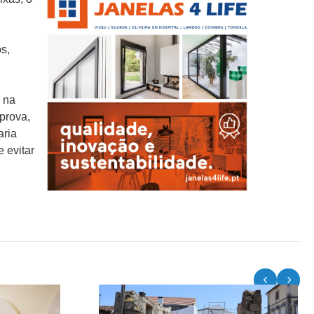
s,
r na
 prova,
aria
 evitar