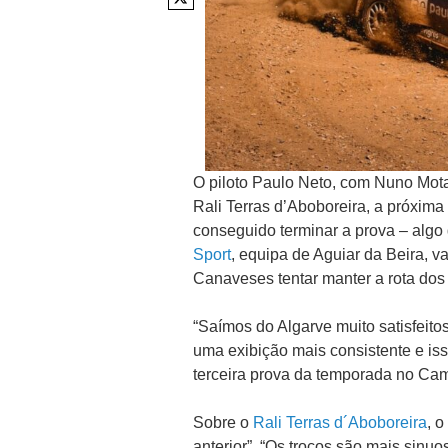
O piloto Paulo Neto, com Nuno Mota
Rali Terras d’Aboboreira, a próxim
conseguido terminar a prova – algo
Sport
, equipa de Aguiar da Beira, v
Canaveses tentar manter a rota dos
“Saímos do Algarve muito satisfeito
uma exibição mais consistente e iss
terceira prova da temporada no Cam
Sobre o
Rali Terras d´Aboboreira
, 
anterior”. “Os troços são mais sinu