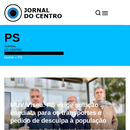
PS
JORNAL
DO CENTRO
Home
»
PS
MUV/Viseu: PS exige solução
imediata para os transportes e
pedido de desculpa à população