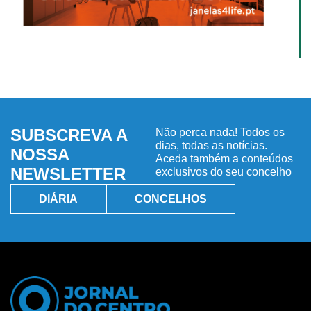
SUBSCREVA A
Não perca nada! Todos os
dias, todas as notícias.
NOSSA
Aceda também a conteúdos
NEWSLETTER
exclusivos do seu concelho
DIÁRIA
CONCELHOS