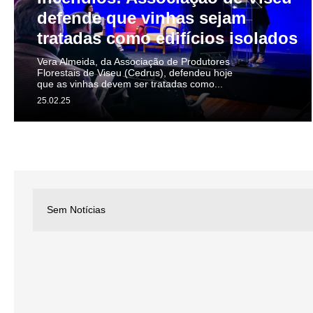
defende que vinhas sejam
tratadas como edifícios isolados
Vera Almeida, da Associação de Produtores
Florestais de Viseu (Cedrus), defendeu hoje
que as vinhas devem ser tratadas como...
25.02.25
Sem Notícias