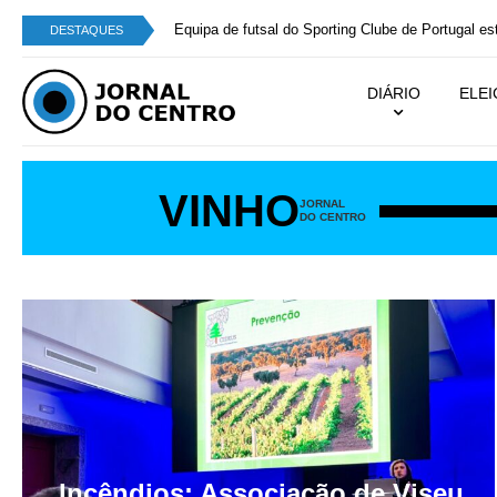
estagia em Armamar entre 6 e 9 de agosto
DESTAQUES
DIÁRIO
ELE
VINHO
JORNAL
DO CENTRO
Incêndios: Associação de Viseu