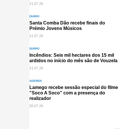
21.07.26
DIÁRIO
Santa Comba Dão recebe finais do
Prémio Jovens Músicos
21.07.26
DIÁRIO
Incêndios: Seis mil hectares dos 15 mil
ardidos no início do mês são de Vouzela
21.07.26
AGENDA
Lamego recebe sessão especial do filme
"Soco A Soco" com a presença do
realizador
20.07.26