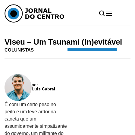
Home
»
Notícias
»
Colunistas
»
Viseu – Um Tsunami (In)evitável
Viseu – Um Tsunami (In)evitável
COLUNISTAS
por
Luis Cabral
É com um certo peso no
peito e um leve ardor na
caneta que um
assumidamente simpatizante
do governo, um militante do