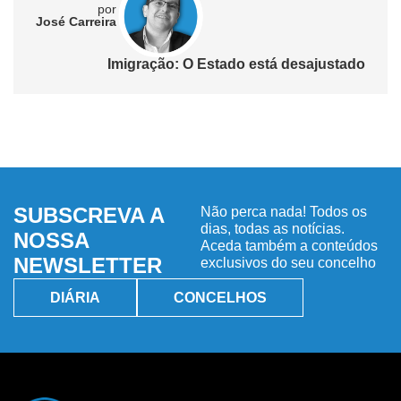
por
Leonel Ferreira
tado está desajustado
Água em Vis
renegociações e garantia
SUBSCREVA A
Não perca nada! Todos os
dias, todas as notícias.
NOSSA
Aceda também a conteúdos
NEWSLETTER
exclusivos do seu concelho
DIÁRIA
CONCELHOS