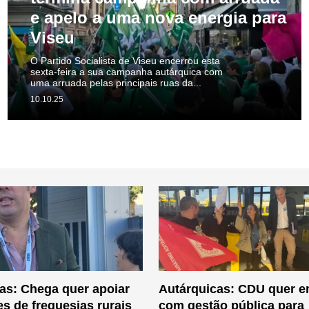
e apelo a uma nova energia para
Viseu
O Partido Socialista de Viseu encerrou esta
sexta-feira a sua campanha autárquica com
uma arruada pelas principais ruas da...
10.10.25
as: Chega quer apoiar
Autárquicas: CDU quer 
es de freguesias rurais
com gestão pública para