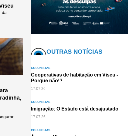
 Viseu
a da
,
OUTRAS NOTÍCIAS
COLUNISTAS
Cooperativas de habitação em Viseu -
Porque não!?
17.07.26
ara
aradinha,
COLUNISTAS
Imigração: O Estado está desajustado
e
segurar
17.07.26
COLUNISTAS