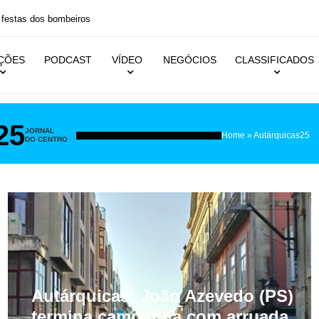
 festas dos bombeiros
IÇÕES
PODCAST
VÍDEO
NEGÓCIOS
CLASSIFICADOS
25
JORNAL
Home
»
Autárquicas25
DO CENTRO
Autárquicas: João Azevedo (PS)
termina campanha com arruada