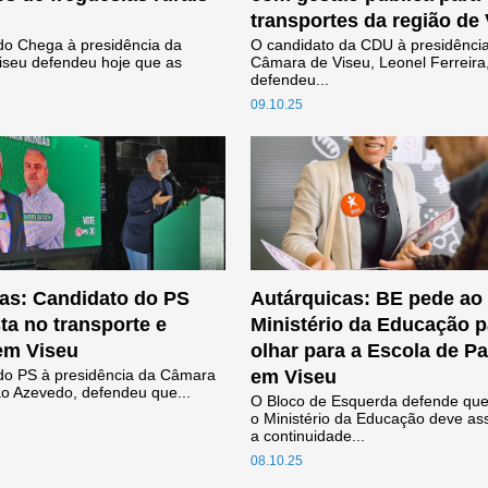
transportes da região de
do Chega à presidência da
O candidato da CDU à presidênci
seu defendeu hoje que as
Câmara de Viseu, Leonel Ferreira
defendeu...
09.10.25
as: Candidato do PS
Autárquicas: BE pede ao
ta no transporte e
Ministério da Educação p
 em Viseu
olhar para a Escola de P
do PS à presidência da Câmara
em Viseu
ão Azevedo, defendeu que...
O Bloco de Esquerda defende qu
o Ministério da Educação deve as
a continuidade...
08.10.25