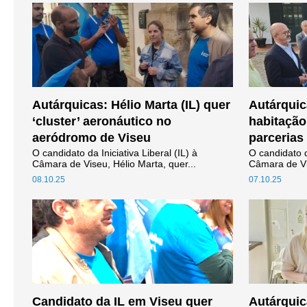
Autárquicas: Hélio Marta (IL) quer
Autárquic
‘cluster’ aeronáutico no
habitaçã
aeródromo de Viseu
parcerias
O candidato da Iniciativa Liberal (IL) à
O candidato d
Câmara de Viseu, Hélio Marta, quer...
Câmara de Vis
08.10.25
07.10.25
Candidato da IL em Viseu quer
Autárquic