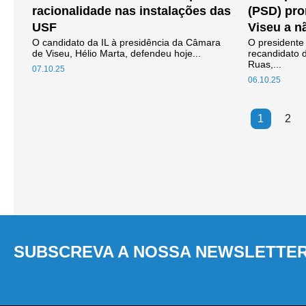
racionalidade nas instalações das
(PSD) pr
USF
Viseu a n
O candidato da IL à presidência da Câmara
O presidente
de Viseu, Hélio Marta, defendeu hoje...
recandidato 
Ruas,...
07.10.25
06.10.25
1
2
SUBSCREVA A NOSSA NEWSLETTE