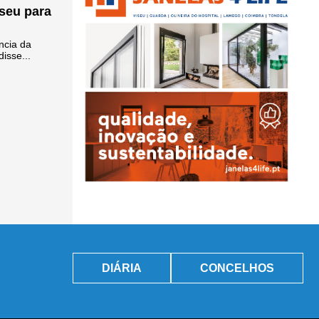
iseu para
ncia da
isse...
DIÁRIA
CONCELHOS