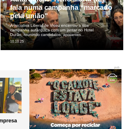
fala numa campanha “marcado
pela união"
A Iniciativa Liberal de Viseu encerrou a sua
campanha autárquica com um jantar no Hotel
Durão, reunindo candidatos, apoiantes...
10.10.25
pub
empresa