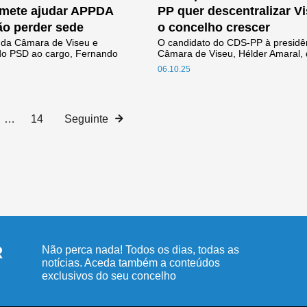
omete ajudar APPDA
PP quer descentralizar V
ão perder sede
o concelho crescer
 da Câmara de Viseu e
O candidato do CDS-PP à presidê
do PSD ao cargo, Fernando
Câmara de Viseu, Hélder Amaral, d
06.10.25
…
14
Seguinte
R
Não perca nada! Todos os dias, todas as
notícias. Aceda também a conteúdos
exclusivos do seu concelho