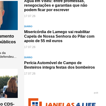
Água em Viseu: entre promessas,
renegociações e garantias que não
podem ficar por escrever
17.07.26
DIÁRIO
Misericórdia de Lamego vai reabilitar
aumento
Capela de Nossa Senhora do Pilar com
apoio de 55 mil euros
públicos
17.07.26
a da
defendeu...
DIÁRIO
Perícia Automóvel de Campo de
Besteiros integra festas dos bombeiros
17.07.26
pub
do CDS-