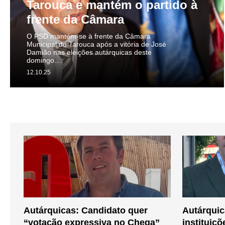
Tarouca e mantém o partido à
frente da Câmara
O PSD mantém-se à frente da Câmara
Municipal de Tarouca após a vitória de José
Damião nas eleições autárquicas deste
domingo....
12.10.25
Autárquicas: Candidato quer
Autárquic
“votação expressiva no Chega”
instituiçõ