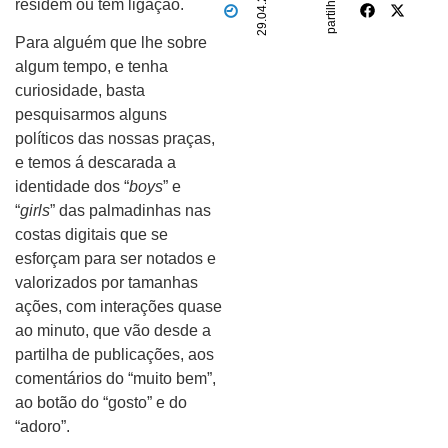
29.04.25
partilhar
residem ou têm ligação.
Para alguém que lhe sobre
algum tempo, e tenha
curiosidade, basta
pesquisarmos alguns
políticos das nossas praças,
e temos á descarada a
identidade dos “
boys
” e
“
girls
” das palmadinhas nas
costas digitais que se
esforçam para ser notados e
valorizados por tamanhas
ações, com interações quase
ao minuto, que vão desde a
partilha de publicações, aos
comentários do “muito bem”,
ao botão do “gosto” e do
“adoro”.