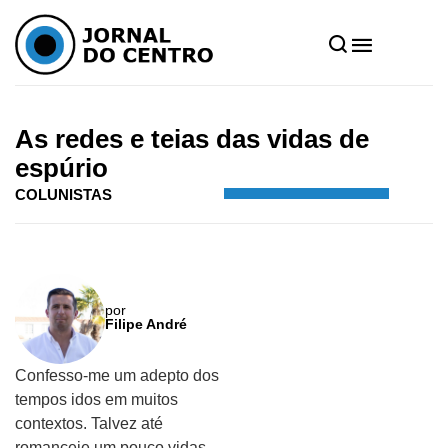
Home
»
Notícias
»
Colunistas
»
As redes e teias das vidas de espúrio
As redes e teias das vidas de
espúrio
COLUNISTAS
por
Filipe André
Confesso-me um adepto dos
tempos idos em muitos
contextos. Talvez até
romanceie um pouco vidas