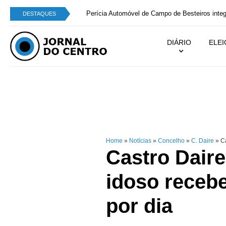
Perícia Automóvel de Campo de Besteiros integra
DESTAQUES
DIÁRIO
ELE
Home
»
Notícias
»
Concelho
»
C. Daire
»
Ca
Castro Daire
idoso receb
por dia