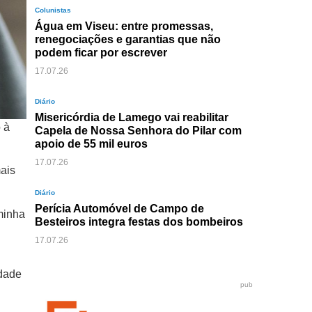
Colunistas
Água em Viseu: entre promessas,
renegociações e garantias que não
podem ficar por escrever
17.07.26
Diário
Misericórdia de Lamego vai reabilitar
 à
Capela de Nossa Senhora do Pilar com
apoio de 55 mil euros
17.07.26
mais
Diário
Perícia Automóvel de Campo de
minha
Besteiros integra festas dos bombeiros
17.07.26
idade
pub