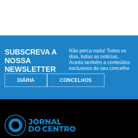
SUBSCREVA A
Não perca nada! Todos os
dias, todas as notícias.
NOSSA
Aceda também a conteúdos
NEWSLETTER
exclusivos do seu concelho
DIÁRIA
CONCELHOS