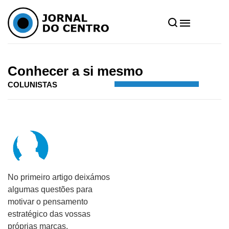
Home
»
Notícias
»
Colunistas
»
Conhecer a si mesmo
Conhecer a si mesmo
COLUNISTAS
No primeiro artigo deixámos
algumas questões para
motivar o pensamento
estratégico das vossas
próprias marcas.