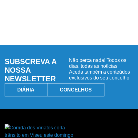
SUBSCREVA A
Não perca nada! Todos os
dias, todas as notícias.
NOSSA
Aceda também a conteúdos
NEWSLETTER
exclusivos do seu concelho
DIÁRIA
CONCELHOS