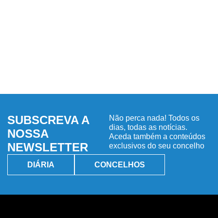
SUBSCREVA A
Não perca nada! Todos os
dias, todas as notícias.
NOSSA
Aceda também a conteúdos
NEWSLETTER
exclusivos do seu concelho
DIÁRIA
CONCELHOS