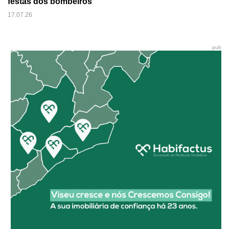
festas dos bombeiros
17.07.26
pub