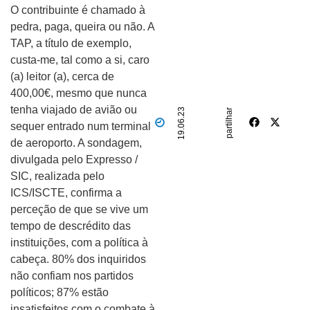
O contribuinte é chamado à
pedra, paga, queira ou não. A
TAP, a título de exemplo,
custa-me, tal como a si, caro
(a) leitor (a), cerca de
400,00€, mesmo que nunca
tenha viajado de avião ou
19.06.23
partilhar
sequer entrado num terminal
de aeroporto. A sondagem,
divulgada pelo Expresso /
SIC, realizada pelo
ICS/ISCTE, confirma a
perceção de que se vive um
tempo de descrédito das
instituições, com a política à
cabeça. 80% dos inquiridos
não confiam nos partidos
políticos; 87% estão
insatisfeitos com o combate à