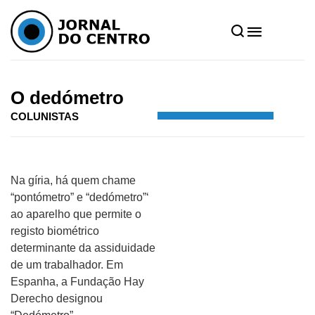
Home
»
Notícias
»
Colunistas
»
O dedómetro
O dedómetro
COLUNISTAS
Na gíria, há quem chame
“pontómetro” e “dedómetro”‘
ao aparelho que permite o
registo biométrico
determinante da assiduidade
de um trabalhador. Em
Espanha, a Fundação Hay
Derecho designou