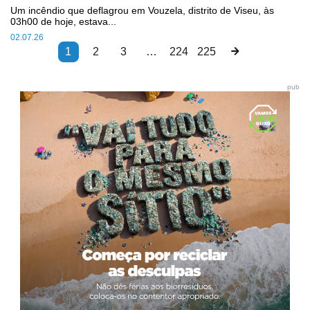
Um incêndio que deflagrou em Vouzela, distrito de Viseu, às
03h00 de hoje, estava...
02.07.26
1
2
3
…
224
225
pub