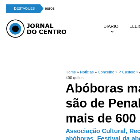
Perícia Automóvel de Campo de Besteiros integra
DESTAQUES
DIÁRIO
ELE
Home
»
Notícias
»
Concelho
»
P. Castelo
»
400 quilos
Abóboras ma
são de Penal
mais de 600 
Associação Cultural, Rec
abóboras. Festival da a