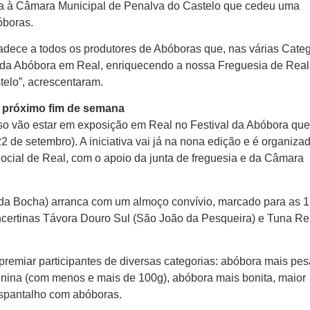
a à Câmara Municipal de Penalva do Castelo que cedeu uma
óboras.
radece a todos os produtores de Abóboras que, nas várias Categ
l da Abóbora em Real, enriquecendo a nossa Freguesia de Real
elo”, acrescentaram.
o próximo fim de semana
o vão estar em exposição em Real no Festival da Abóbora que
2 de setembro). A iniciativa vai já na nona edição e é organiza
Social de Real, com o apoio da junta de freguesia e da Câmara
 da Bocha) arranca com um almoço convívio, marcado para as 
certinas Távora Douro Sul (São João da Pesqueira) e Tuna R
remiar participantes de diversas categorias: abóbora mais pe
nina (com menos e mais de 100g), abóbora mais bonita, maior
spantalho com abóboras.