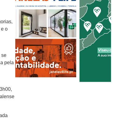
orias,
 e o
 se
da pela
13h00,
ealense
sada