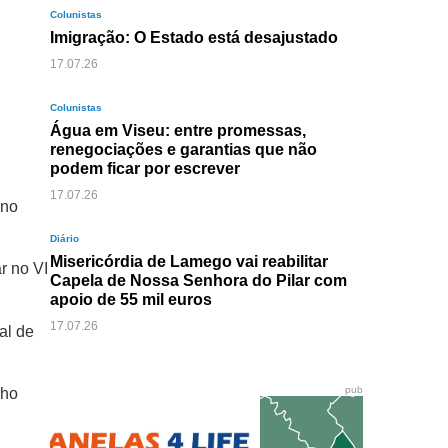
Colunistas
Imigração: O Estado está desajustado
17.07.26
Colunistas
Água em Viseu: entre promessas,
renegociações e garantias que não
podem ficar por escrever
17.07.26
 no
Diário
Misericórdia de Lamego vai reabilitar
r no VI
Capela de Nossa Senhora do Pilar com
apoio de 55 mil euros
17.07.26
al de
pub
lho