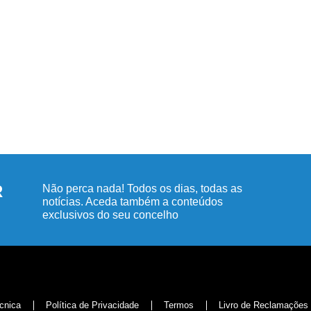
R
Não perca nada! Todos os dias, todas as
notícias. Aceda também a conteúdos
exclusivos do seu concelho
cnica
Política de Privacidade
Termos
Livro de Reclamações