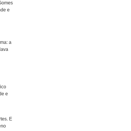
 Gomes
nde e
uma: a
dava
ico
de e
tes. E
eno