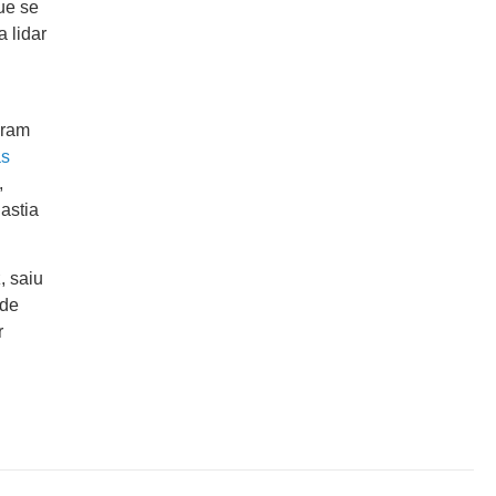
ue se
 lidar
eram
as
,
astia
, saiu
 de
r