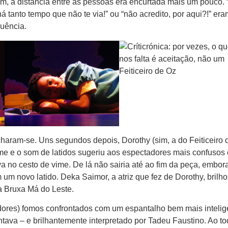
m, a distância entre as pessoas era encurtada mais um pouco. 
 tanto tempo que não te via!” ou “não acredito, por aqui?!” era
uência.
haram-se. Uns segundos depois, Dorothy (sim, a do Feiticeiro 
me e o som de latidos sugeriu aos espectadores mais confusos
va no cesto de vime. De lá não sairia até ao fim da peça, embor
um novo latido. Deka Saimor, a atriz que fez de Dorothy, brilho
a Bruxa Má do Leste.
dores) fomos confrontados com um espantalho bem mais intelig
ntava – e brilhantemente interpretado por Tadeu Faustino. Ao t