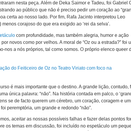
ntraram nesta peça. Além de Deka Saimor e Tadeu, foi Gabriel
strando ao público que não é preciso pedir um coração ao “gra
 certa ao nosso lado. Por fim, Rafa Jacinto interpretou Leo
menos corajoso do que era exigido ao ‘rei da selva’.
etáculo
com profundidade, mas também alegria, humor e ação
o por novos como por velhos. A moral de “Oz ou a estrada?” foi 
mo-nos a nós próprios, tal como somos. O próprio elenco queer 
ção do Feiticeiro de Oz no Teatro Viriato com foco na
so é mais importante que o destino. A grande lição, contudo, f
uma única palavra: “não”. Na história contada em palco, o ‘gran
ens se de facto querem um cérebro, um coração, coragem e um
 foi peremptória, um grande e redondo “não”.
os, aceitar as nossas possíveis falhas e fazer delas pontos for
bre os temas em discussão, foi incluído no espetáculo um pequ