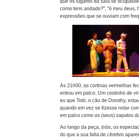
que os lugares da sala se ocupasse
como tens andado?”, “ó meu deus, há
expressões que se ouviam com freq
Às 21h00, as cortinas vermelhas fec
entrou em palco. Um cestinho de vi
eu que Totó, o cão de Dorothy, esta
quando em vez se fizesse notar com 
em palco como os (seus) sapatos d
Ao longo da peça, (nós, os especta
do que a sua falta de cérebro apare