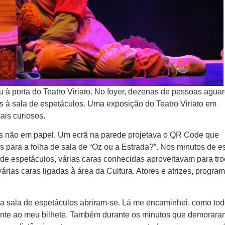
eu à porta do Teatro Viriato. No foyer, dezenas de pessoas agu
à sala de espetáculos. Uma exposição do Teatro Viriato em
ais curiosos.
os não em papel. Um ecrã na parede projetava o QR Code que
 para a folha de sala de “Oz ou a Estrada?”. Nos minutos de e
de espetáculos, várias caras conhecidas aproveitavam para tro
várias caras ligadas à área da Cultura. Atores e atrizes, progra
a a sala de espetáculos abriram-se. Lá me encaminhei, como tod
dente ao meu bilhete. Também durante os minutos que demorara