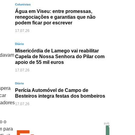
Colunistas
Água em Viseu: entre promessas,
renegociações e garantias que não
podem ficar por escrever
17.07.26
Diário
Misericórdia de Lamego vai reabilitar
ardavam
Capela de Nossa Senhora do Pilar com
apoio de 55 mil euros
17.07.26
Diário
spera
Perícia Automóvel de Campo de
car
Besteiros integra festas dos bombeiros
madores
17.07.26
o o
pub
m para