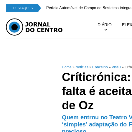
Perícia Automóvel de Campo de Besteiros integra
DESTAQUES
DIÁRIO
ELE
Home
»
Notícias
»
Concelho
»
Viseu
»
Críti
Críticrónica
falta é aceit
de Oz
Quem entrou no Teatro Vi
‘simples’ adaptação do F
precioso