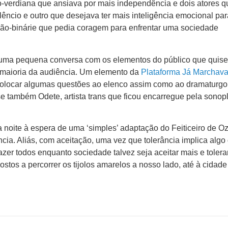
bo-verdiana que ansiava por mais independência e dois atores q
êncio e outro que desejava ter mais inteligência emocional para
 não-binárie que pedia coragem para enfrentar uma sociedade
 uma pequena conversa com os elementos do público que quis
 maioria da audiência. Um elemento da
Plataforma Já Marchav
 colocar algumas questões ao elenco assim como ao dramaturgo
e também Odete, artista trans que ficou encarregue pela sonopl
 noite à espera de uma ‘simples’ adaptação do Feiticeiro de Oz
cia. Aliás, com aceitação, uma vez que tolerância implica algo
zer todos enquanto sociedade talvez seja aceitar mais e tolera
tos a percorrer os tijolos amarelos a nosso lado, até à cidade