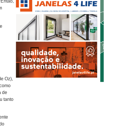
“Então,
m
de Oz),
 como
a de
u tanto
ente
odo