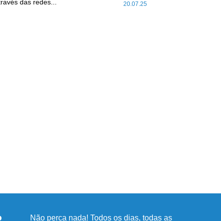
través das redes...
20.07.25
R
Não perca nada! Todos os dias, todas as