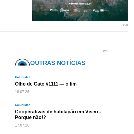
pub
pub
OUTRAS NOTÍCIAS
Colunistas
Olho de Gato #1111 — o fim
18.07.26
Colunistas
Cooperativas de habitação em Viseu -
Porque não!?
17.07.26