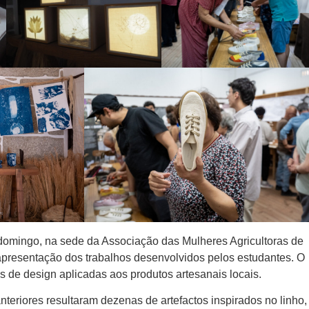
domingo, na sede da Associação das Mulheres Agricultoras de
presentação dos trabalhos desenvolvidos pelos estudantes. O
as de design aplicadas aos produtos artesanais locais.
teriores resultaram dezenas de artefactos inspirados no linho, 