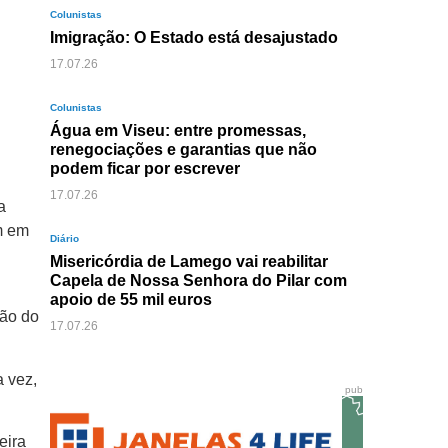
Colunistas
Imigração: O Estado está desajustado
17.07.26
Colunistas
Água em Viseu: entre promessas,
renegociações e garantias que não
podem ficar por escrever
17.07.26
a
m em
Diário
Misericórdia de Lamego vai reabilitar
Capela de Nossa Senhora do Pilar com
apoio de 55 mil euros
ção do
17.07.26
a vez,
pub
eira