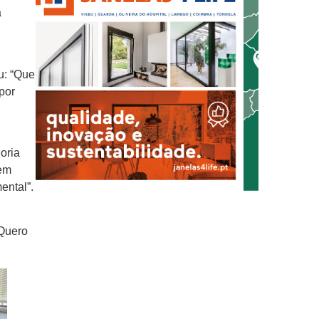
a
u: “Que
 por
horia
tem
ental”.
 Quero