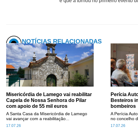
e que a tornou no primeiro evento d
NOTÍCIAS RELACIONADAS
Misericórdia de Lamego vai reabilitar
Perícia Au
Capela de Nossa Senhora do Pilar
Besteiros i
com apoio de 55 mil euros
bombeiros
A Santa Casa da Misericórdia de Lamego
A Perícia Aut
vai avançar com a reabilitação...
no concelho d
17.07.26
17.07.26