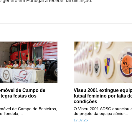
o género em Portugal a receber tal distinção.
tomóvel de Campo de
Viseu 2001 extingue equip
ntegra festas dos
futsal feminino por falta d
condições
omóvel de Campo de Besteiros,
O Viseu 2001 ADSC anunciou 
e Tondela,...
do projeto da equipa sénior...
17.07.26