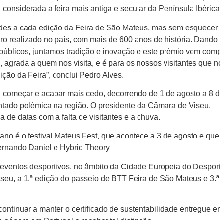
 considerada a feira mais antiga e secular da Península Ibérica
ades a cada edição da Feira de São Mateus, mas sem esquecer
ro realizado no país, com mais de 600 anos de história. Dando
 públicos, juntamos tradição e inovação e este prémio vem com
s, agrada a quem nos visita, e é para os nossos visitantes que n
ção da Feira”, conclui Pedro Alves.
i começar e acabar mais cedo, decorrendo de 1 de agosto a 8 
ntado polémica na região. O presidente da Câmara de Viseu,
 de datas com a falta de visitantes e a chuva.
no é o festival Mateus Fest, que acontece a 3 de agosto e que
rnando Daniel e Hybrid Theory.
 eventos desportivos, no âmbito da Cidade Europeia do Despor
iseu, a 1.ª edição do passeio de BTT Feira de São Mateus e 3.ª
ontinuar a manter o certificado de sustentabilidade entregue 