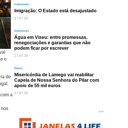
Colunistas
Imigração: O Estado está desajustado
17.07.26
Colunistas
Água em Viseu: entre promessas,
renegociações e garantias que não
podem ficar por escrever
val
17.07.26
ue o
Diário
Misericórdia de Lamego vai reabilitar
ria de
Capela de Nossa Senhora do Pilar com
ugal.
apoio de 55 mil euros
17.07.26
o com a
m nos
pub