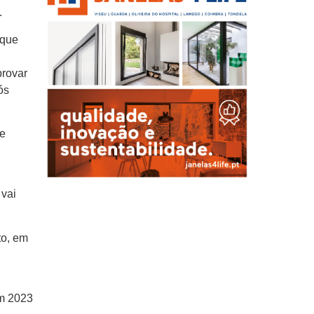
.
 que
provar
ós
de
 vai
to, em
em 2023