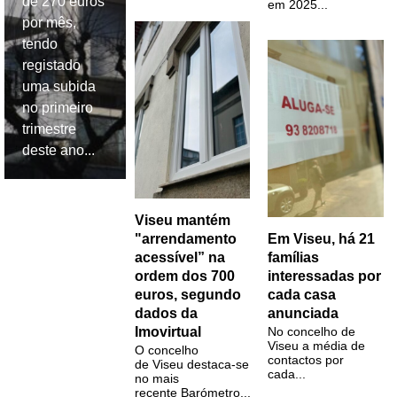
de 270 euros
em 2025...
por mês,
tendo
registado
uma subida
no primeiro
trimestre
deste ano...
Viseu mantém
"arrendamento
Em Viseu, há 21
acessível” na
famílias
ordem dos 700
interessadas por
euros, segundo
cada casa
dados da
anunciada
Imovirtual
No concelho de
Viseu a média de
O concelho
contactos por
de Viseu destaca-se
cada...
no mais
recente Barómetro...