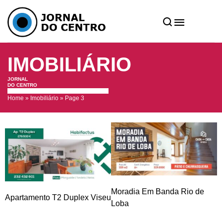
IMOBILIÁRIO
JORNAL
DO CENTRO
Home
»
Imobiliário
»
Page 3
Arrendar
quarto
Moradia Isolada Moure
M
Apartamento T3 Viseu
Carvalhal
C
em
Moradia Em Banda Rio de
Apartamento T2 Duplex Viseu
A
Viseu
Loba