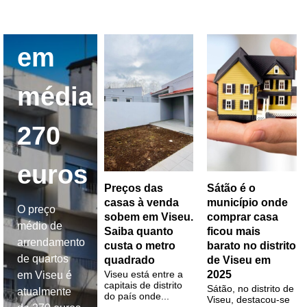
custa
em
média
270
euros
Preços das
Sátão é o
casas à venda
município onde
O preço
sobem em Viseu.
comprar casa
médio de
Saiba quanto
ficou mais
arrendamento
custa o metro
barato no distrito
de quartos
quadrado
de Viseu em
Viseu está entre a
2025
em Viseu é
capitais de distrito
Sátão, no distrito de
atualmente
do país onde...
Viseu, destacou-se