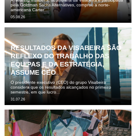
A Nearing Visabeira, subsidiária da Visabeira e participada
pela Goldman Sachs Alternatives, comprou a norte-
americana Carter...
05.08.26
RESULTADOS DA VISABEIRA SÃO
REFLEXO DO TRABALHO DAS
EQUIPAS E DA ESTRATÉGIA,
ASSUME CEO
O presidente executivo (CEO) do grupo Visabeira
considera que os resultados alcançados no primeiro
semestre, em que lucro...
31.07.26