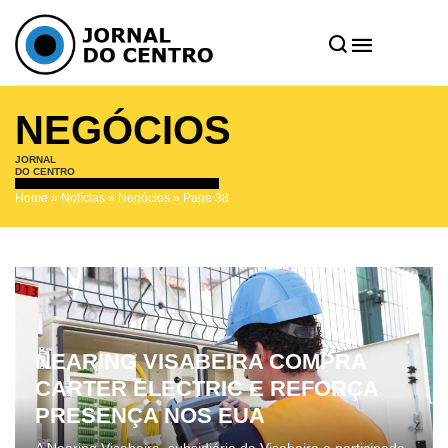
NEGÓCIOS
JORNAL
DO CENTRO
Home
»
Notícias
»
Negócios
»
Page 38
NEARING VISABEIRA COMPRA
CARTER ELECTRIC E REFORÇA
PRESENÇA NOS EUA