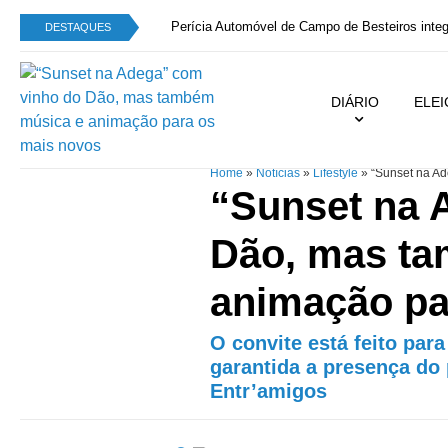
Perícia Automóvel de Campo de Besteiros integra
DESTAQUES
DIÁRIO
ELE
Home
»
Notícias
»
Lifestyle
»
“Sunset na Ad
“Sunset na 
Dão, mas t
animação pa
O convite está feito para
garantida a presença do
Entr’amigos