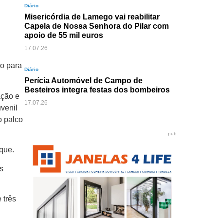
Diário
Misericórdia de Lamego vai reabilitar
Capela de Nossa Senhora do Pilar com
apoio de 55 mil euros
17.07.26
do para
Diário
Perícia Automóvel de Campo de
Besteiros integra festas dos bombeiros
ação e
17.07.26
venil
o palco
pub
que.
s
 três