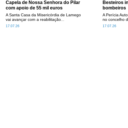
Capela de Nossa Senhora do Pilar
Besteiros i
com apoio de 55 mil euros
bombeiros
A Santa Casa da Misericórdia de Lamego
A Perícia Aut
vai avançar com a reabilitação...
no concelho d
17.07.26
17.07.26