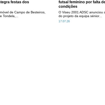
ntegra festas dos
futsal feminino por falta d
condições
omóvel de Campo de Besteiros,
O Viseu 2001 ADSC anunciou 
e Tondela,...
do projeto da equipa sénior...
17.07.26