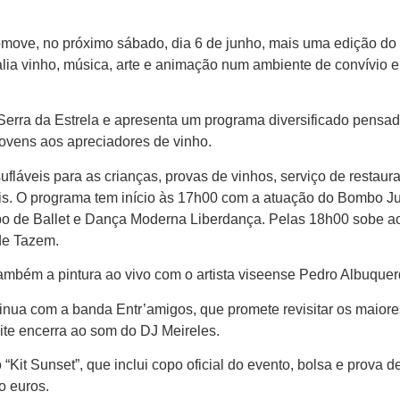
move, no próximo sábado, dia 6 de junho, mais uma edição do
lia vinho, música, arte e animação num ambiente de convívio e
 Serra da Estrela e apresenta um programa diversificado pensa
jovens aos apreciadores de vinho.
ufláveis para as crianças, provas de vinhos, serviço de restaur
is. O programa tem início às 17h00 com a atuação do Bombo Ju
po de Ballet e Dança Moderna Liberdança. Pelas 18h00 sobe a
de Tazem.
mbém a pintura ao vivo com o artista viseense Pedro Albuquer
tinua com a banda Entr’amigos, que promete revisitar os maiore
ite encerra ao som do DJ Meireles.
 “Kit Sunset”, que inclui copo oficial do evento, bolsa e prova de
o euros.