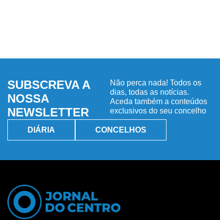
SUBSCREVA A
Não perca nada! Todos os
dias, todas as notícias.
NOSSA
Aceda também a conteúdos
NEWSLETTER
exclusivos do seu concelho
DIÁRIA
CONCELHOS