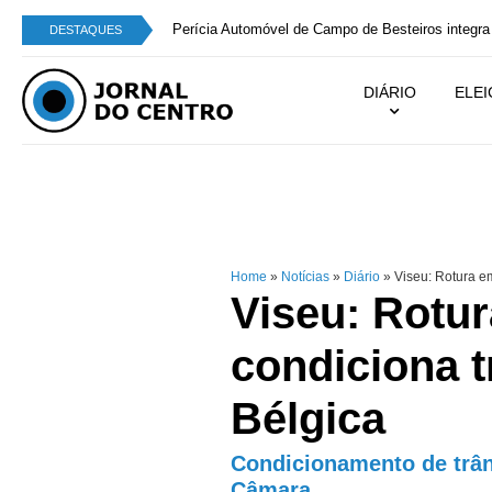
Perícia Automóvel de Campo de Besteiros integra
DESTAQUES
DIÁRIO
ELE
Home
»
Notícias
»
Diário
»
Viseu: Rotura em
Viseu: Rotur
condiciona t
Bélgica
Condicionamento de trâns
Câmara