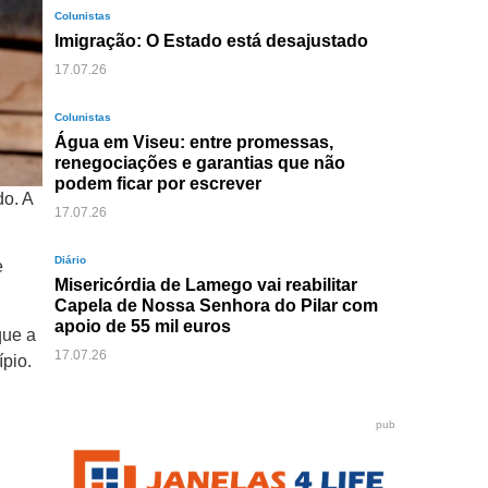
Colunistas
Imigração: O Estado está desajustado
17.07.26
Colunistas
Água em Viseu: entre promessas,
renegociações e garantias que não
podem ficar por escrever
do. A
17.07.26
Diário
e
Misericórdia de Lamego vai reabilitar
Capela de Nossa Senhora do Pilar com
apoio de 55 mil euros
que a
17.07.26
pio.
pub