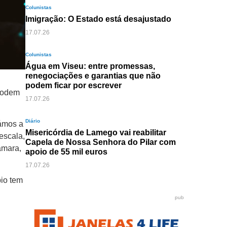
Colunistas
Imigração: O Estado está desajustado
17.07.26
Colunistas
Água em Viseu: entre promessas,
renegociações e garantias que não
podem ficar por escrever
 podem
17.07.26
Diário
sámos a
Misericórdia de Lamego vai reabilitar
escala,
Capela de Nossa Senhora do Pilar com
âmara,
apoio de 55 mil euros
17.07.26
pio tem
pub