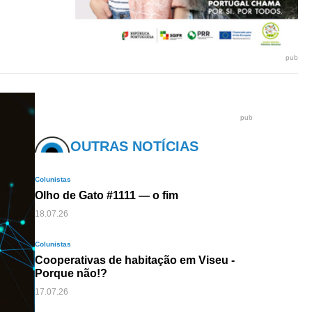
pub
pub
OUTRAS NOTÍCIAS
Colunistas
Olho de Gato #1111 — o fim
18.07.26
Colunistas
Cooperativas de habitação em Viseu -
Porque não!?
17.07.26