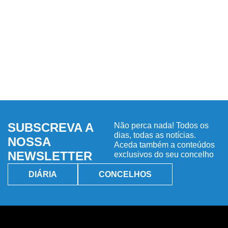
SUBSCREVA A
Não perca nada! Todos os
dias, todas as notícias.
NOSSA
Aceda também a conteúdos
NEWSLETTER
exclusivos do seu concelho
DIÁRIA
CONCELHOS