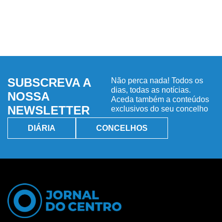
SUBSCREVA A
Não perca nada! Todos os
dias, todas as notícias.
NOSSA
Aceda também a conteúdos
NEWSLETTER
exclusivos do seu concelho
DIÁRIA
CONCELHOS