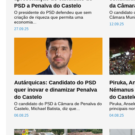
PSD a Penalva do Castelo
da Câmara
O presidente do PSD defendeu que sem
O candidato d
criação de riqueza que permita uma
Câmara Munic
economia...
12.09.25
27.09.25
Autárquicas: Candidato do PSD
Piruka, A
quer inovar e dinamizar Penalva
Némanus 
do Castelo
do Castel
O candidato do PSD à Câmara de Penalva do
Piruka, Anse
Castelo, Michael Batista, diz que...
principais n
06.08.25
04.08.25