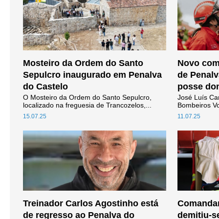
Mosteiro da Ordem do Santo
Novo com
Sepulcro inaugurado em Penalva
de Penalv
do Castelo
posse do
O Mosteiro da Ordem do Santo Sepulcro,
José Luís Ca
localizado na freguesia de Trancozelos,...
Bombeiros Vol
15.07.25
11.07.25
Treinador Carlos Agostinho está
Comandan
de regresso ao Penalva do
demitiu-s