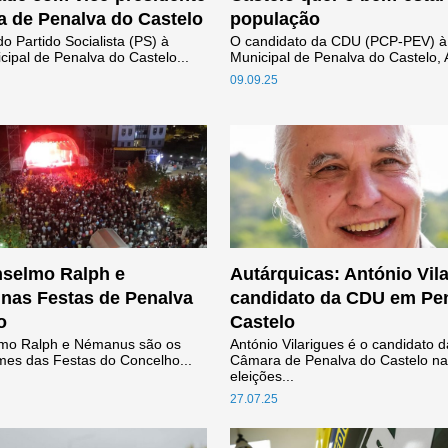
 de Penalva do Castelo
população
o Partido Socialista (PS) à
O candidato da CDU (PCP-PEV) 
ipal de Penalva do Castelo...
Municipal de Penalva do Castelo, A
09.09.25
nselmo Ralph e
Autárquicas: António Vil
nas Festas de Penalva
candidato da CDU em Pe
o
Castelo
lmo Ralph e Némanus são os
António Vilarigues é o candidato 
omes das Festas do Concelho...
Câmara de Penalva do Castelo n
eleições...
27.07.25