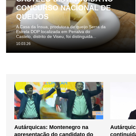
CONCURSO NACIONAL DE
QUEIJOS
A Casa da Ínsua, produtora de queijo Serra da
Estrela DOP localizada em Penalva do
Castelo, distrito de Viseu, foi distinguida...
10.03.26
Autárquicas: Montenegro na
Autárquic
apresentação do candidato do
continuid