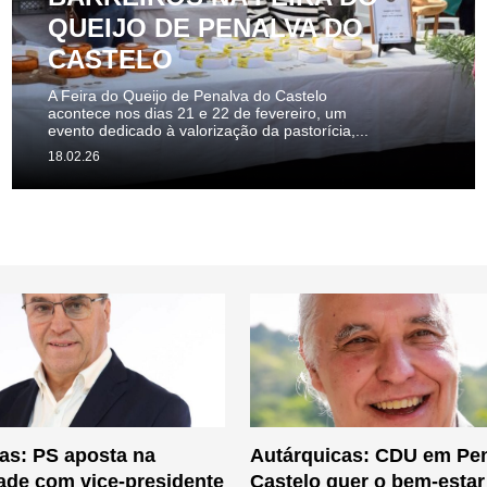
QUEIJO DE PENALVA DO
CASTELO
A Feira do Queijo de Penalva do Castelo
acontece nos dias 21 e 22 de fevereiro, um
evento dedicado à valorização da pastorícia,...
18.02.26
as: PS aposta na
Autárquicas: CDU em Pe
ade com vice-presidente
Castelo quer o bem-estar