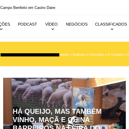
m Castro Daire
IÇÕES
PODCAST
VÍDEO
NEGÓCIOS
CLASSIFICADOS
Home
»
Notícias
»
Concelho
»
P. Castelo
»
P
HÁ QUEIJO, MAS TAMBÉM
VINHO, MAÇÃ E QUINA
BARREIROS NA FEIRA DO