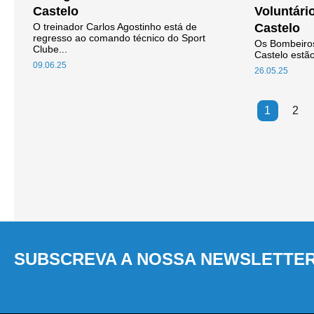
Castelo
Voluntári
O treinador Carlos Agostinho está de
Castelo
regresso ao comando técnico do Sport
Os Bombeiros
Clube...
Castelo estã
09.06.25
26.05.25
1
2
SUBSCREVA A NOSSA NEWSLETTE