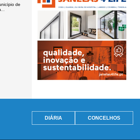
unicípio de
...
DIÁRIA
CONCELHOS