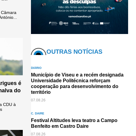
à Câmara
ntónio...
OUTRAS NOTÍCIAS
DIÁRIO
Município de Viseu e a recém designada
Universidade Politécnica reforçam
arigues é
cooperação para desenvolvimento do
nalva do
território
07.08.26
da CDU à
as
C. DAIRE
Festival Altitudes leva teatro a Campo
Benfeito em Castro Daire
07.08.26