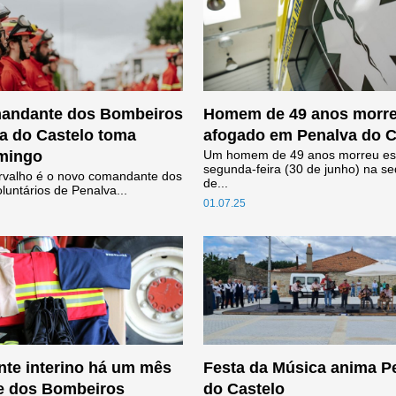
andante dos Bombeiros
Homem de 49 anos morr
a do Castelo toma
afogado em Penalva do C
mingo
Um homem de 49 anos morreu es
segunda-feira (30 de junho) na s
rvalho é o novo comandante dos
de...
untários de Penalva...
01.07.25
te interino há um mês
Festa da Música anima P
e dos Bombeiros
do Castelo