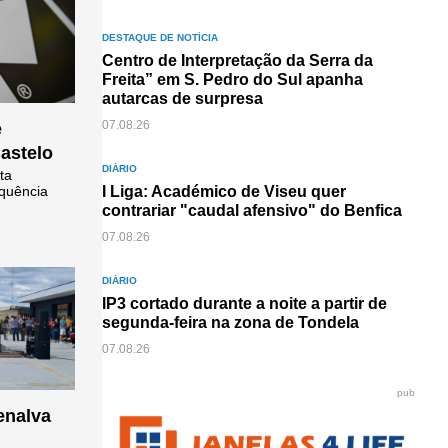
DESTAQUE DE NOTÍCIA
Centro de Interpretação da Serra da
Freita” em S. Pedro do Sul apanha
autarcas de surpresa
07.08.26
e
astelo
DIÁRIO
ta
equência
I Liga: Académico de Viseu quer
contrariar "caudal afensivo" do Benfica
07.08.26
DIÁRIO
IP3 cortado durante a noite a partir de
segunda-feira na zona de Tondela
07.08.26
pub
enalva