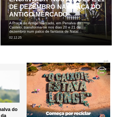
DE DEZEMBRO NA PRAÇA DO
ANTIGO MERCADO
A Praça do Antigo Mercado, em Penalva do
Castelo, transforma-se nos dias 20 e 21 de
dezembro num palco de fantasia de Natal...
02.12.25
pub
nalva do
 da