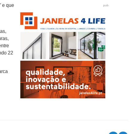
” e que
pub
as,
uras,
entre
ando 22
arca