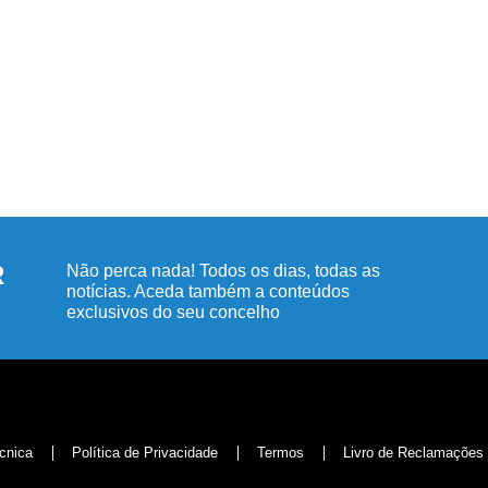
R
Não perca nada! Todos os dias, todas as
notícias. Aceda também a conteúdos
exclusivos do seu concelho
cnica
Política de Privacidade
Termos
Livro de Reclamações