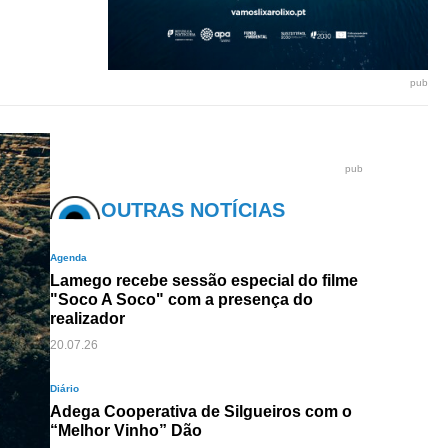
pub
pub
OUTRAS NOTÍCIAS
Agenda
Lamego recebe sessão especial do filme
"Soco A Soco" com a presença do
realizador
20.07.26
Diário
Adega Cooperativa de Silgueiros com o
“Melhor Vinho” Dão