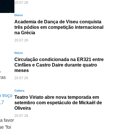
20.07.26
Diário
Academia de Dança de Viseu conquista
três pódios em competição internacional
na Grécia
20.07.26
Diário
Circulação condicionada na ER321 entre
Cinfães e Castro Daire durante quatro
meses
,
ras
20.07.26
Cultura
o troço
Teatro Viriato abre nova temporada em
,7
setembro com espetáculo de Mickaël de
Oliveira
20.07.26
a favor
e “foi