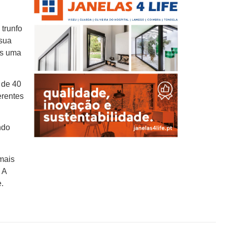
 trunfo
 sua
is uma
 de 40
erentes
ndo
mais
 A
.