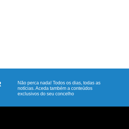
R
Não perca nada! Todos os dias, todas as
notícias. Aceda também a conteúdos
exclusivos do seu concelho