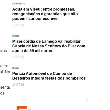
Colunistas
Água em Viseu: entre promessas,
renegociações e garantias que não
podem ficar por escrever
17.07.26
Diário
Misericórdia de Lamego vai reabilitar
o
Capela de Nossa Senhora do Pilar com
ixas
apoio de 55 mil euros
17.07.26
eiro
Diário
al. No
Perícia Automóvel de Campo de
Besteiros integra festas dos bombeiros
17.07.26
esenta
sos
pub