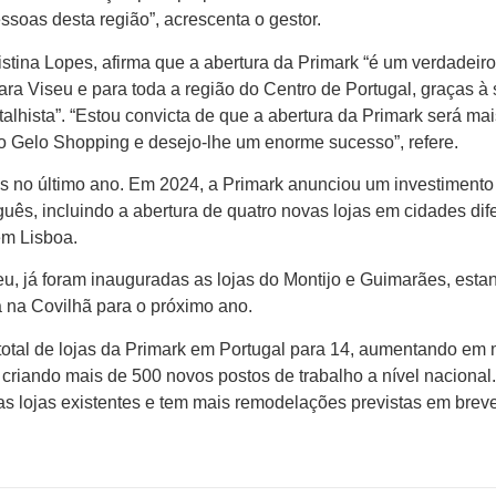
soas desta região”, acrescenta o gestor.
istina Lopes, afirma que a abertura da Primark “é um verdadeiro
ra Viseu e para toda a região do Centro de Portugal, graças à
alhista”. “Estou convicta de que a abertura da Primark será ma
do Gelo Shopping e desejo-lhe um enorme sucesso”, refere.
s no último ano. Em 2024, a Primark anunciou um investimento
uês, incluindo a abertura de quatro novas lojas em cidades dif
em Lisboa.
u, já foram inauguradas as lojas do Montijo e Guimarães, esta
a na Covilhã para o próximo ano.
total de lojas da Primark em Portugal para 14, aumentando em 
 criando mais de 500 novos postos de trabalho a nível nacional.
as lojas existentes e tem mais remodelações previstas em breve