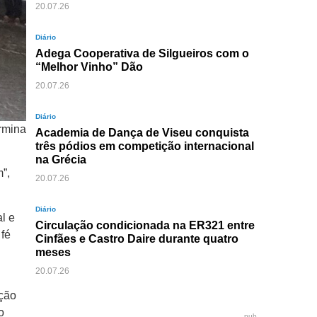
20.07.26
Diário
Adega Cooperativa de Silgueiros com o
“Melhor Vinho” Dão
20.07.26
Diário
rmina
Academia de Dança de Viseu conquista
três pódios em competição internacional
na Grécia
m”,
20.07.26
Diário
l e
Circulação condicionada na ER321 entre
 fé
Cinfães e Castro Daire durante quatro
meses
20.07.26
nção
o
pub