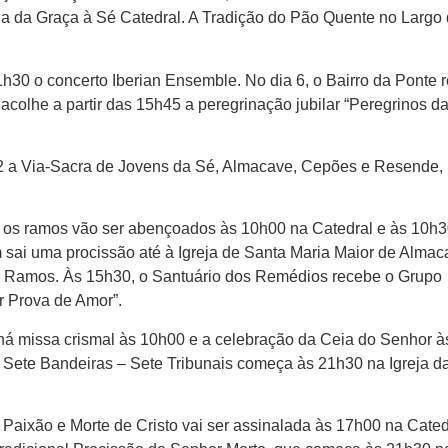
ja da Graça à Sé Catedral. A Tradição do Pão Quente no Largo
21h30 o concerto Iberian Ensemble. No dia 6, o Bairro da Ponte 
acolhe a partir das 15h45 a peregrinação jubilar “Peregrinos d
2 a Via-Sacra de Jovens da Sé, Almacave, Cepões e Resende,
 os ramos vão ser abençoados às 10h00 na Catedral e às 10h3
sai uma procissão até à Igreja de Santa Maria Maior de Almac
e Ramos. Às 15h30, o Santuário dos Remédios recebe o Grupo
r Prova de Amor”.
, há missa crismal às 10h00 e a celebração da Ceia do Senhor à
 Sete Bandeiras – Sete Tribunais começa às 21h30 na Igreja d
a Paixão e Morte de Cristo vai ser assinalada às 17h00 na Cated