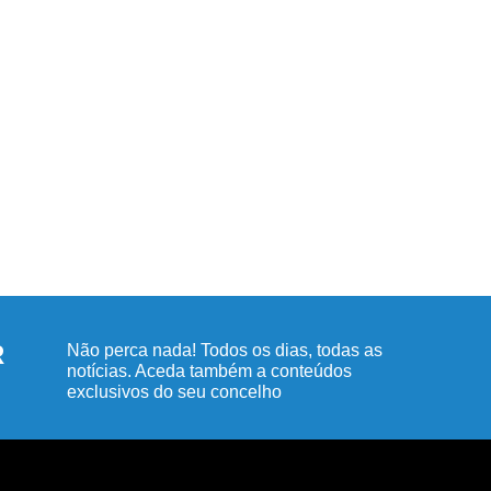
R
Não perca nada! Todos os dias, todas as
notícias. Aceda também a conteúdos
exclusivos do seu concelho