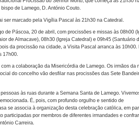
 tradicional Procissão do Senhor Morto, que começa às 21h30 na
o bispo de Lamego, D. António Couto.
i ser marcado pela Vigília Pascal às 21h30 na Catedral.
 de Páscoa, 20 de abril, com procissões e missas às 08h00 (I
ior de Almacave), 08h30 (Igreja Catedral) e 09h45 (Santuário 
s da procissão na cidade, a Visita Pascal arranca às 10h00.
s 17h00.
 com a colaboração da Misericórdia de Lamego. Os irmãos da 
 social do concelho vão desfilar nas procissões das Sete Bandei
de pessoas às ruas durante a Semana Santa de Lamego. Vivemo
emocionada. É, pois, com profundo orgulho e sentido de
sa se associa à organização desta celebração católica, em part
o participadas por membros de diferentes irmandades e confrar
ntónio Carreira.