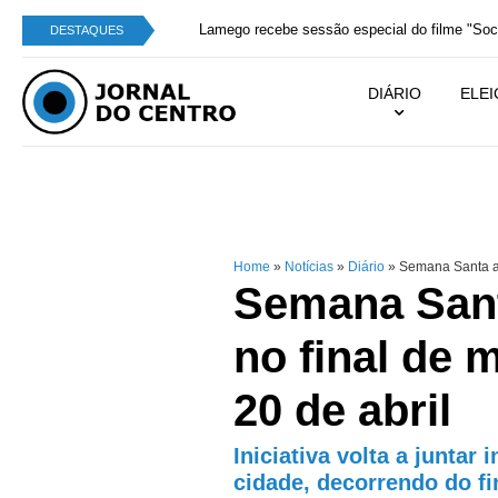
Lamego recebe sessão especial do filme "Soco A 
DESTAQUES
DIÁRIO
ELE
Home
»
Notícias
»
Diário
»
Semana Santa ar
Semana San
no final de 
20 de abril
Iniciativa volta a juntar 
cidade, decorrendo do f