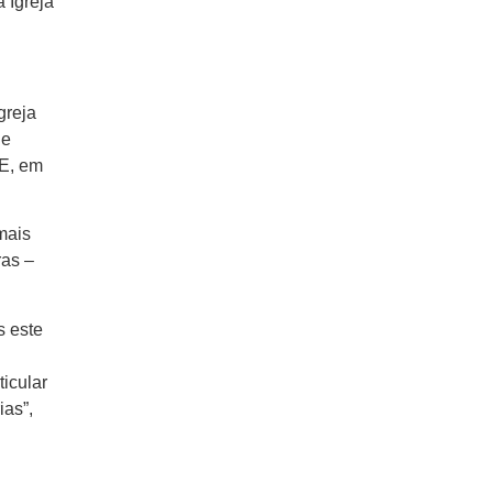
 Igreja
greja
de
 E, em
mais
ras –
s este
icular
ias”,