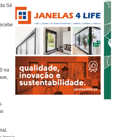
 da Sé
recebe
a
0 na
ave,
s
as
ral.