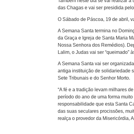
Também neste dia se vai realizar a
das Chagas e vai ser presidida pel
O Sábado de Páscoa, 19 de abril, va
A Semana Santa termina no Domingo
da Graça e Igreja de Santa Maria Ma
Nossa Senhora dos Remédios). Depoi
Lalim, o Judas vai ser “queimado” à
A Semana Santa vai ser organizada
antiga instituição de solidariedade
Sete Tribunais e do Senhor Morto.
“A fé e a tradição levam milhares 
período do ano de uma forma muito 
responsabilidade que esta Santa Ca
das suas seculares procissões, muit
realça o provedor da Misericórdia, A