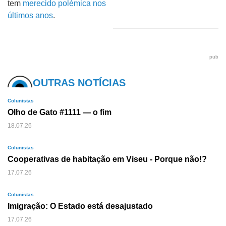
tem
merecido polémica nos
últimos anos
.
pub
OUTRAS NOTÍCIAS
Colunistas
Olho de Gato #1111 — o fim
18.07.26
Colunistas
Cooperativas de habitação em Viseu - Porque não!?
17.07.26
Colunistas
Imigração: O Estado está desajustado
17.07.26