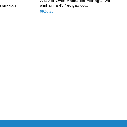
A Tavfer-Ovos Matinados-Mortágua vai
alinhar na 49.ª edição do...
anunciou
09.07.26