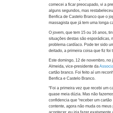
comecei a ficar preocupado, vi a pr
alguns segundos, mas restabeleceu.
Benfica de Castelo Branco que o jog
massagista que já tem uma longa carr
O jovem, que tem 15 ou 16 anos, ti
situações destas são esporádicas, 
problema cardíaco. Pode ter sido 
deitado, a primeira coisa que fiz foi
Este domingo, 12 de novembro, no 
Almeida, vice-presidente da
Associa
cartão branco. Foi feito aí um recon
Benfica e Castelo Branco.
“Foi a primeira vez que recebi um c
quase meia dúzia. Mas não fazemos i
confidencia que “receber um cartão 
contente, agora não muda os meus 
acontecer, eu iria fazer exatamente