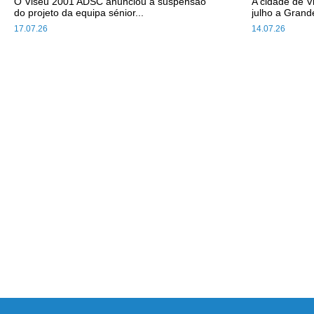
O Viseu 2001 ADSC anunciou a suspensão
A cidade de V
do projeto da equipa sénior...
julho a Grande
17.07.26
14.07.26