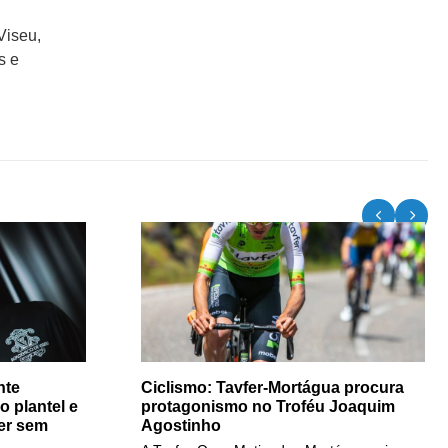
Viseu,
s e
nte
Ciclismo: Tavfer-Mortágua procura
 plantel e
protagonismo no Troféu Joaquim
ser sem
Agostinho