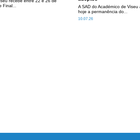
iseu recebe entre 22 e 26 de
 Final...
A SAD do Académico de Viseu 
hoje a permanência do...
10.07.26