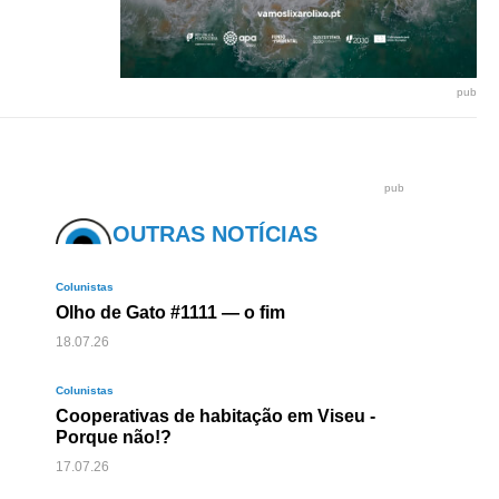
pub
pub
OUTRAS NOTÍCIAS
Colunistas
Olho de Gato #1111 — o fim
18.07.26
Colunistas
Cooperativas de habitação em Viseu -
Porque não!?
17.07.26