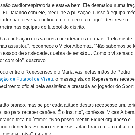
essão cardiorrespiratória e estava bem. Ele desmaiou numa fra
 Fui falando com ele, medi-lhe a pulsação. Disse à equipa mé
ador não deveria continuar e ele deixou o jogo”, descreve o
eira nas equipas de futebol do distrito.
nha a pulsação nos valores considerados normais. “Felizmente
mas assustou”, reconhece o Victor Albernaz. “Não sabemos se f
um estado de ansiedade, quebra de tensão… Como o vi sentado,
 ter com ele”, descreve.
jogo entre o Repesenses e o Marialvas, pelas mãos de Pedro
ção de Futebol de Viseu
, o massagista do Repesenses receb
hecimento oficial pela assistência prestada ao jogador do Sport
artão branco, mas se por cada atitude destas recebesse um, teri
sto para receber cartões. É o instinto”, confessa. Victor Alber
branco toca no íntimo”. “Não posso mentir. Fiquei orgulhoso e
procedimentos. Se não recebesse cartão branco e amanhã tor
 a mesma coisa”, garante.