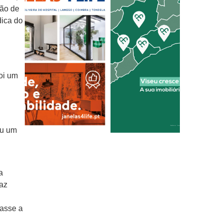
ção de
dica do
oi um
eu um
a
naz
nasse a