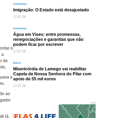
Colunistas
Imigração: O Estado está desajustado
17.07.26
Colunistas
Água em Viseu: entre promessas,
renegociações e garantias que não
podem ficar por escrever
ontar o
17.07.26
 a
ho de
Diário
ito.
Misericórdia de Lamego vai reabilitar
Capela de Nossa Senhora do Pilar com
nuava a
apoio de 55 mil euros
ro.
17.07.26
ndo ao
ogador
pub
té lá,