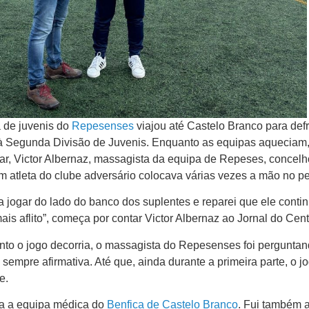
a de juvenis do
Repesenses
viajou até Castelo Branco para defr
to à Segunda Divisão de Juvenis. Enquanto as equipas aqueciam,
iar, Victor Albernaz, massagista da equipa de Repeses, concel
 atleta do clube adversário colocava várias vezes a mão no pe
 a jogar do lado do banco dos suplentes e reparei que ele conti
ais aflito”, começa por contar Victor Albernaz ao Jornal do Cent
nto o jogo decorria, o massagista do Repesenses foi pergunta
 sempre afirmativa. Até que, ainda durante a primeira parte, o j
e.
ama a equipa médica do
Benfica de Castelo Branco
. Fui também a