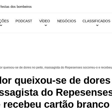
 festas dos bombeiros
IÇÕES
PODCAST
VÍDEO
NEGÓCIOS
CLASSIFICADOS
or queixou-se de dores no peito, massagista do Repesenses socorreu-o e recebe
dor queixou-se de dores
assagista do Repesense
e recebeu cartão branco