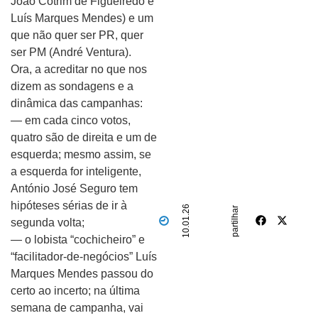
João Cotrim de Figueiredo e
Luís Marques Mendes) e um
que não quer ser PR, quer
ser PM (André Ventura).
Ora, a acreditar no que nos
dizem as sondagens e a
dinâmica das campanhas:
— em cada cinco votos,
quatro são de direita e um de
esquerda; mesmo assim, se
a esquerda for inteligente,
António José Seguro tem
hipóteses sérias de ir à
10.01.26
partilhar
segunda volta;
— o lobista “cochicheiro” e
“facilitador-de-negócios” Luís
Marques Mendes passou do
certo ao incerto; na última
semana de campanha, vai