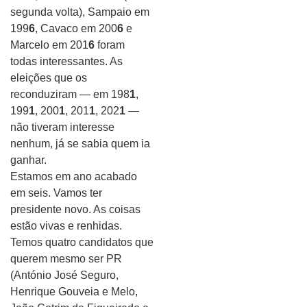
segunda volta), Sampaio em
199
6
, Cavaco em 200
6
e
Marcelo em 201
6
foram
todas interessantes. As
eleições que os
reconduziram — em 198
1
,
199
1
, 200
1
, 201
1
, 202
1
—
não tiveram interesse
nenhum, já se sabia quem ia
ganhar.
Estamos em ano acabado
em seis. Vamos ter
presidente novo. As coisas
estão vivas e renhidas.
Temos quatro candidatos que
querem mesmo ser PR
(António José Seguro,
Henrique Gouveia e Melo,