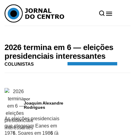
Home
»
Notícias
»
Colunistas
»
2026 termina em 6 — eleições presidenciais
interessantes
2026 termina em 6 — eleições
presidenciais interessantes
COLUNISTAS
por
Joaquim Alexandre
Rodrigues
As eleições presidenciais
que elegeram Eanes em
197
6
, Soares em 198
6
(à