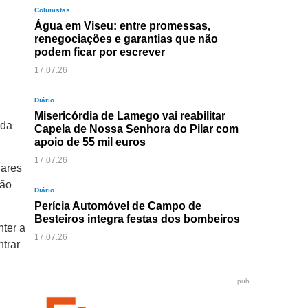
Colunistas
Água em Viseu: entre promessas,
renegociações e garantias que não
podem ficar por escrever
17.07.26
Diário
Misericórdia de Lamego vai reabilitar
 da
Capela de Nossa Senhora do Pilar com
apoio de 55 mil euros
17.07.26
lares
lão
Diário
Perícia Automóvel de Campo de
Besteiros integra festas dos bombeiros
ter a
17.07.26
trar
pub