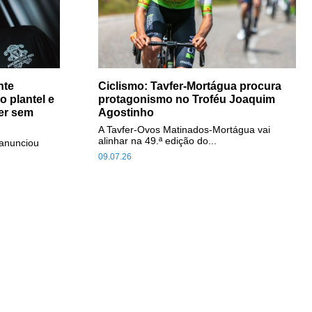
nte
Ciclismo: Tavfer-Mortágua procura
 plantel e
protagonismo no Troféu Joaquim
ser sem
Agostinho
A Tavfer-Ovos Matinados-Mortágua vai
alinhar na 49.ª edição do...
anunciou
09.07.26