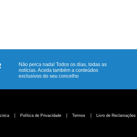
R
Não perca nada! Todos os dias, todas as
notícias. Aceda também a conteúdos
exclusivos do seu concelho
cnica
Política de Privacidade
Termos
Livro de Reclamações