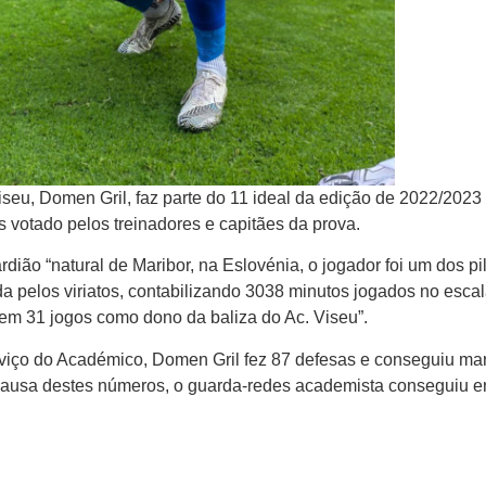
eu, Domen Gril, faz parte do 11 ideal da edição de 2022/2023
 votado pelos treinadores e capitães da prova.
dião “natural de Maribor, na Eslovénia, o jogador foi um dos pi
a pelos viriatos, contabilizando 3038 minutos jogados no esca
 em 31 jogos como dono da baliza do Ac. Viseu”.
viço do Académico, Domen Gril fez 87 defesas e conseguiu man
 causa destes números, o guarda-redes academista conseguiu en