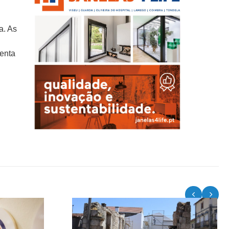
a. As
enta