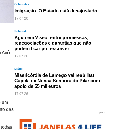
Colunistas
Imigração: O Estado está desajustado
17.07.26
Colunistas
Água em Viseu: entre promessas,
renegociações e garantias que não
podem ficar por escrever
u Avô
17.07.26
Diário
Misericórdia de Lamego vai reabilitar
Capela de Nossa Senhora do Pilar com
apoio de 55 mil euros
17.07.26
e um
nto das
pub
 todas