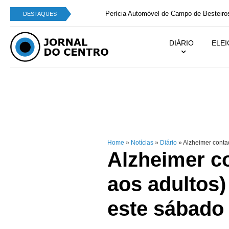
Perícia Automóvel de Campo de Besteiros integra
DESTAQUES
DIÁRIO
ELE
Home
»
Notícias
»
Diário
»
Alzheimer contad
Alzheimer co
aos adultos)
este sábado