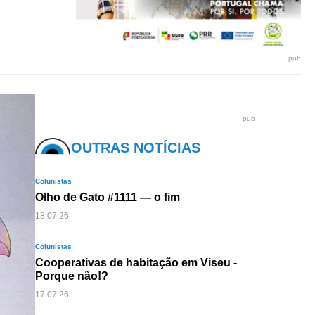
pub
pub
OUTRAS NOTÍCIAS
Colunistas
Olho de Gato #1111 — o fim
18.07.26
Colunistas
Cooperativas de habitação em Viseu -
Porque não!?
17.07.26