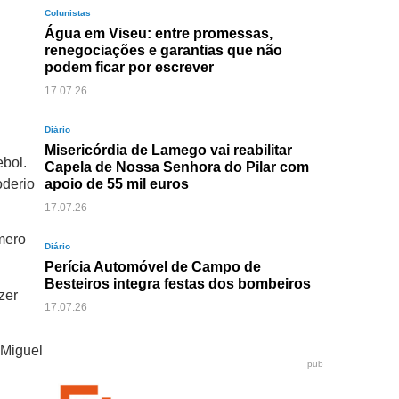
Colunistas
Água em Viseu: entre promessas,
renegociações e garantias que não
podem ficar por escrever
17.07.26
Diário
Misericórdia de Lamego vai reabilitar
ebol.
Capela de Nossa Senhora do Pilar com
oderio
apoio de 55 mil euros
17.07.26
mero
Diário
Perícia Automóvel de Campo de
Besteiros integra festas dos bombeiros
zer
17.07.26
 Miguel
pub