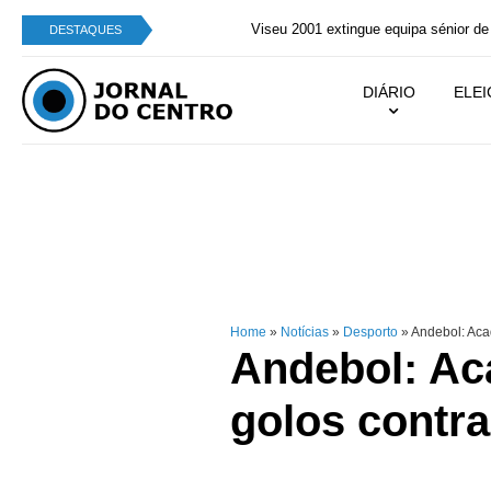
Viseu 2001 extingue equipa sénior de futsal femin
DESTAQUES
DIÁRIO
ELE
Home
»
Notícias
»
Desporto
»
Andebol: Acad
Andebol: Ac
golos contra