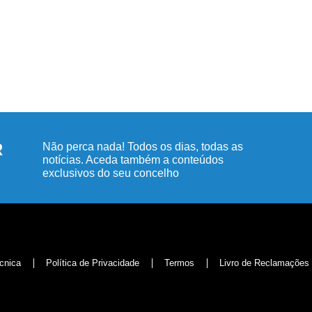
R
Não perca nada! Todos os dias, todas as
notícias. Aceda também a conteúdos
exclusivos do seu concelho
cnica
Política de Privacidade
Termos
Livro de Reclamações