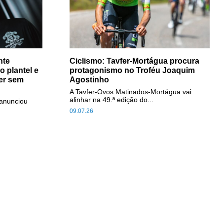
nte
Ciclismo: Tavfer-Mortágua procura
 plantel e
protagonismo no Troféu Joaquim
ser sem
Agostinho
A Tavfer-Ovos Matinados-Mortágua vai
alinhar na 49.ª edição do...
anunciou
09.07.26