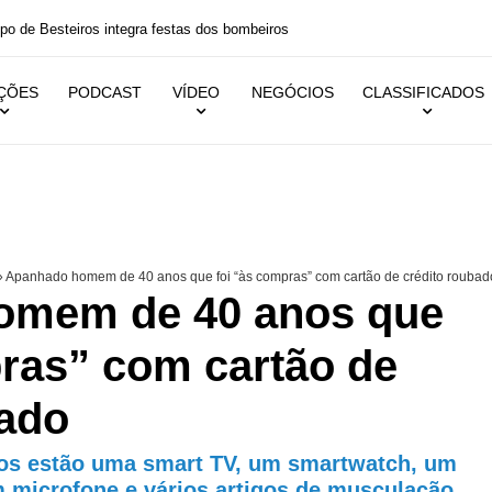
 festas dos bombeiros
IÇÕES
PODCAST
VÍDEO
NEGÓCIOS
CLASSIFICADOS
»
Apanhado homem de 40 anos que foi “às compras” com cartão de crédito roubad
omem de 40 anos que
pras” com cartão de
bado
dos estão uma smart TV, um smartwatch, um
m microfone e vários artigos de musculação