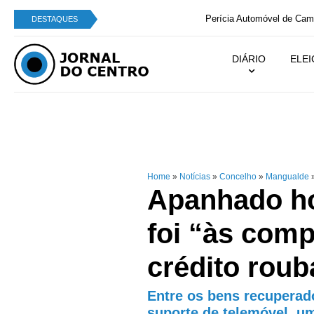
Perícia Automóvel de Campo de Besteiros integra
DESTAQUES
DIÁRIO
ELE
Home
»
Notícias
»
Concelho
»
Mangualde
Apanhado h
foi “às com
crédito rou
Entre os bens recupera
suporte de telemóvel, u