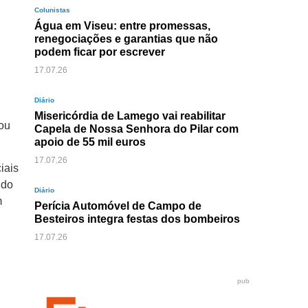
Colunistas
Água em Viseu: entre promessas,
renegociações e garantias que não
podem ficar por escrever
17.07.26
Diário
Misericórdia de Lamego vai reabilitar
vou
Capela de Nossa Senhora do Pilar com
apoio de 55 mil euros
17.07.26
iais
ido
Diário
m
Perícia Automóvel de Campo de
Besteiros integra festas dos bombeiros
17.07.26
pub