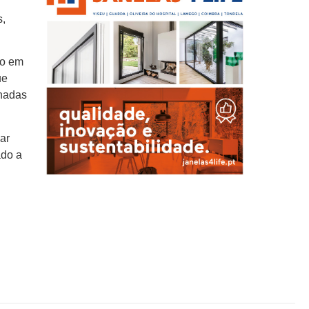
s,
do em
ue
inadas
ar
ado a