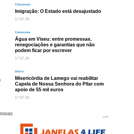
Colunistas
Imigração: O Estado está desajustado
17.07.26
Colunistas
Água em Viseu: entre promessas,
renegociações e garantias que não
podem ficar por escrever
17.07.26
Diário
Misericórdia de Lamego vai reabilitar
0
Capela de Nossa Senhora do Pilar com
apoio de 55 mil euros
17.07.26
essoas
pub