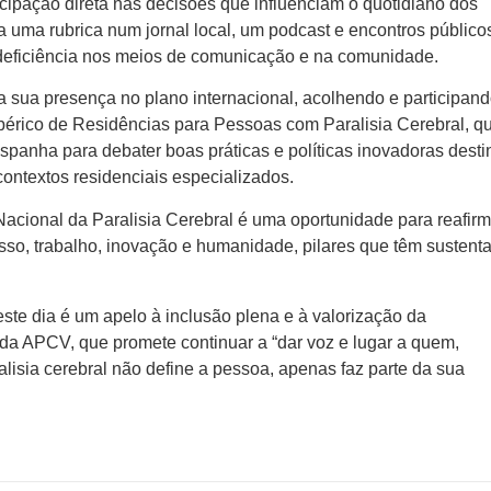
cipação direta nas decisões que influenciam o quotidiano dos
inda uma rubrica num jornal local, um podcast e encontros público
eficiência nos meios de comunicação e na comunidade.
 a sua presença no plano internacional, acolhendo e participan
bérico de Residências para Pessoas com Paralisia Cerebral, q
spanha para debater boas práticas e políticas inovadoras dest
ontextos residenciais especializados.
acional da Paralisia Cerebral é uma oportunidade para reafirm
sso, trabalho, inovação e humanidade, pilares que têm sustent
ste dia é um apelo à inclusão plena e à valorização da
o da APCV, que promete continuar a “dar voz e lugar a quem,
alisia cerebral não define a pessoa, apenas faz parte da sua