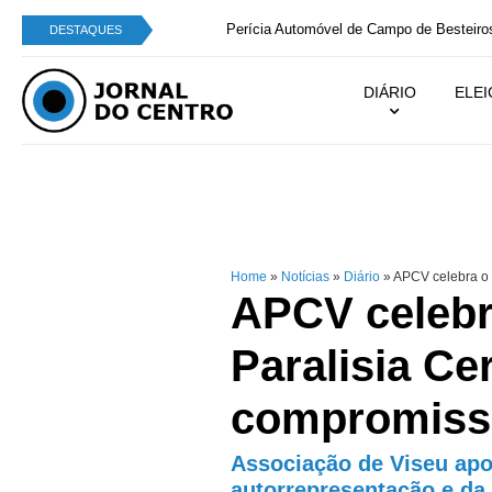
Perícia Automóvel de Campo de Besteiros integra
DESTAQUES
DIÁRIO
ELE
Home
»
Notícias
»
Diário
»
APCV celebra o 
APCV celebr
Paralisia Ce
compromisso
Associação de Viseu apoi
autorrepresentação e da