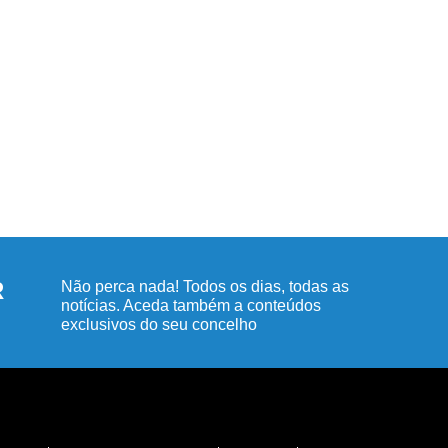
R
Não perca nada! Todos os dias, todas as
notícias. Aceda também a conteúdos
exclusivos do seu concelho