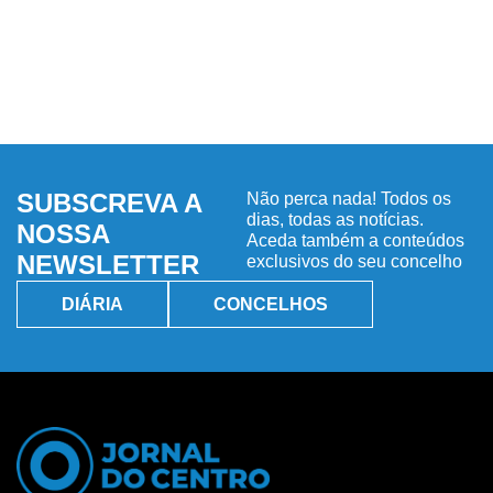
SUBSCREVA A
Não perca nada! Todos os
dias, todas as notícias.
NOSSA
Aceda também a conteúdos
NEWSLETTER
exclusivos do seu concelho
DIÁRIA
CONCELHOS