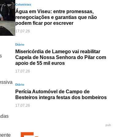
Colunistas
Água em Viseu: entre promessas,
renegociações e garantias que não
podem ficar por escrever
17.07.26
Diário
Misericórdia de Lamego vai reabilitar
s
Capela de Nossa Senhora do Pilar com
apoio de 55 mil euros
17.07.26
essiva
Diário
Perícia Automóvel de Campo de
Besteiros integra festas dos bombeiros
17.07.26
adas
pub
mente