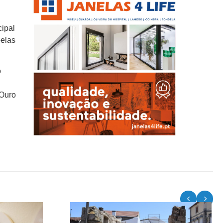
cipal
pelas
o
 Ouro