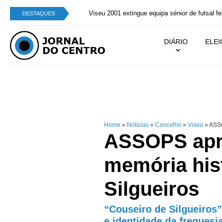
Viseu 2001 extingue equipa sénior de futsal femin
DESTAQUES
DIÁRIO
ELE
Home
»
Notícias
»
Concelho
»
Viseu
»
ASSO
ASSOPS apre
memória hist
Silgueiros
“Couseiro de Silgueiros”
e identidade da freguesi