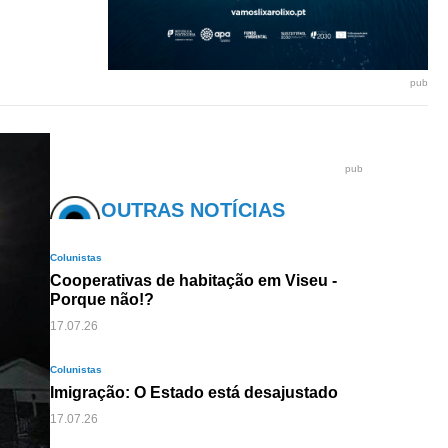
pub
pub
OUTRAS NOTÍCIAS
Colunistas
Cooperativas de habitação em Viseu -
Porque não!?
17.07.26
Colunistas
Imigração: O Estado está desajustado
17.07.26