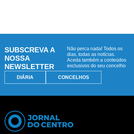
SUBSCREVA A
Não perca nada! Todos os
dias, todas as notícias.
NOSSA
Aceda também a conteúdos
NEWSLETTER
exclusivos do seu concelho
DIÁRIA
CONCELHOS