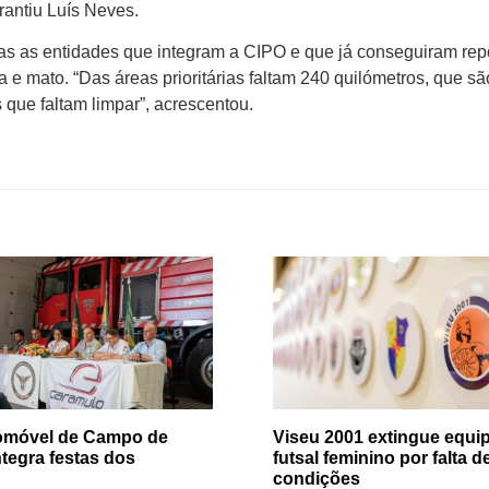
arantiu Luís Neves.
odas as entidades que integram a CIPO e que já conseguiram rep
a e mato. “Das áreas prioritárias faltam 240 quilómetros, que sã
 que faltam limpar”, acrescentou.
tomóvel de Campo de
Viseu 2001 extingue equip
ntegra festas dos
futsal feminino por falta d
condições