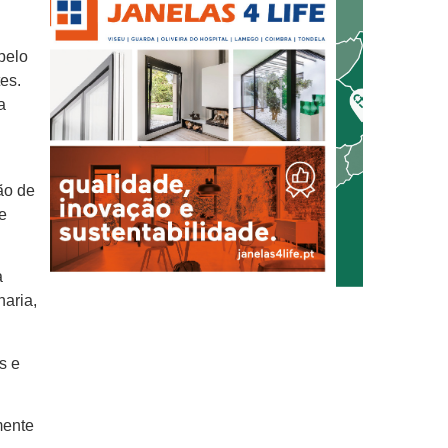
pelo
es.
a
ão de
re
a
naria,
s e
mente