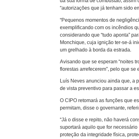
da sua forma de combustão, assim
“autorizações que já tenham sido em
“Pequenos momentos de negligênci
exemplificando com os incêndios qu
considerando que “tudo aponta” par
Monchique, cuja ignição ter-se-á i
um grelhado à borda da estrada.
Avisando que se esperam “noites tro
florestas arrefecerem”, pelo que se 
Luís Neves anunciou ainda que, a pa
de vista preventivo para passar a es
O CIPO retomará as funções que es
permitam, disse o governante, refe
“Já o disse e repito, não haverá co
suportará aquilo que for necessário
proteção da integridade física, pro