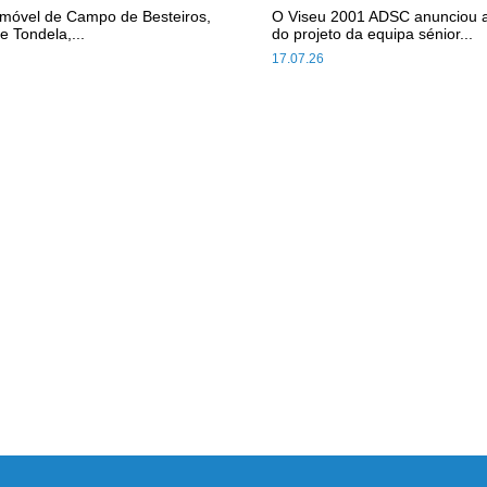
omóvel de Campo de Besteiros,
O Viseu 2001 ADSC anunciou 
e Tondela,...
do projeto da equipa sénior...
17.07.26