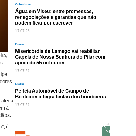
Colunistas
Água em Viseu: entre promessas,
renegociações e garantias que não
podem ficar por escrever
17.07.26
Diário
Misericórdia de Lamego vai reabilitar
ira,
Capela de Nossa Senhora do Pilar com
s.
apoio de 55 mil euros
17.07.26
uipa
adores
Diário
Perícia Automóvel de Campo de
Besteiros integra festas dos bombeiros
alerta,
17.07.26
ém à
dãos.
pub
”, é
e