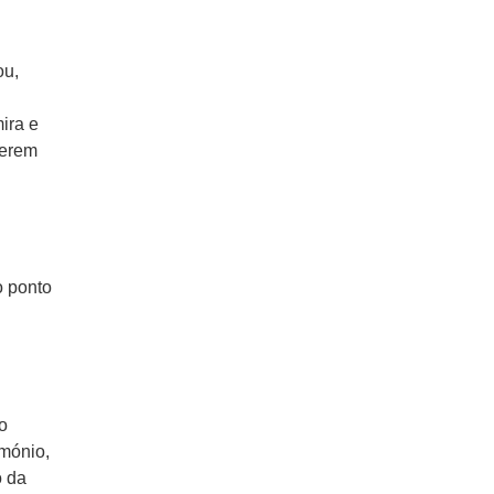
ou,
ira e
zerem
o ponto
no
imónio,
o da