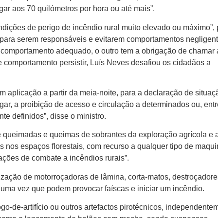
r aos 70 quilómetros por hora ou até mais”.
dições de perigo de incêndio rural muito elevado ou máximo”, 
 para serem responsáveis e evitarem comportamentos negligent
m comportamento adequado, o outro tem a obrigação de chamar 
sse comportamento persistir, Luís Neves desafiou os cidadãos a
 aplicação a partir da meia-noite, para a declaração de situaç
ugar, a proibição de acesso e circulação a determinados ou, ent
te definidos”, disse o ministro.
e queimadas e queimas de sobrantes da exploração agrícola e 
os nos espaços florestais, com recurso a qualquer tipo de maqui
ções de combate a incêndios rurais”.
lização de motorroçadoras de lâmina, corta-matos, destroçadore
 uma vez que podem provocar faíscas e iniciar um incêndio.
o-de-artifício ou outros artefactos pirotécnicos, independente