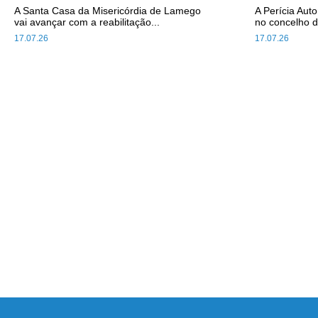
A Santa Casa da Misericórdia de Lamego
A Perícia Aut
vai avançar com a reabilitação...
no concelho d
17.07.26
17.07.26