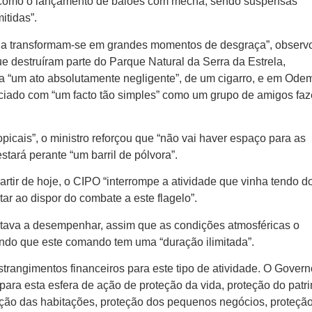
 como o lançamento de balões com mecha, sendo suspensas
itidas”.
a transformam-se em grandes momentos de desgraça”, observ
e destruíram parte do Parque Natural da Serra da Estrela,
a “um ato absolutamente negligente”, de um cigarro, e em Odem
niciado com “um facto tão simples” como um grupo de amigos fa
picais”, o ministro reforçou que “não vai haver espaço para as
estará perante “um barril de pólvora”.
rtir de hoje, o CIPO “interrompe a atividade que vinha tendo d
tar ao dispor do combate a este flagelo”.
tava a desempenhar, assim que as condições atmosféricas o
rindo que este comando tem uma “duração ilimitada”.
nstrangimentos financeiros para este tipo de atividade. O Gover
 para esta esfera de ação de proteção da vida, proteção do patr
teção das habitações, proteção dos pequenos negócios, proteçã