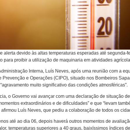
 alerta devido às altas temperaturas esperadas até segunda-fe
para proibir a utilização de maquinaria em atividades agrícola
a Administração Interna, Luís Neves, após uma reunião com a eq
de Prevenção e Operações (CIPO), situado nos Bombeiros Sap
o “agravamento muito significativo das condições atmosféricas”.
ia, o Governo vai avançar com uma declaração de situação de 
omentos extraordinários e de dificuldades” e que “levam tamb
 afirmou Luís Neves, que pediu a colaboração de todos os cida
nos até ao dia 06, depois haverá outros momentos de avaliação
calor, temperaturas superiores a 40 graus, baixíssimos índices d